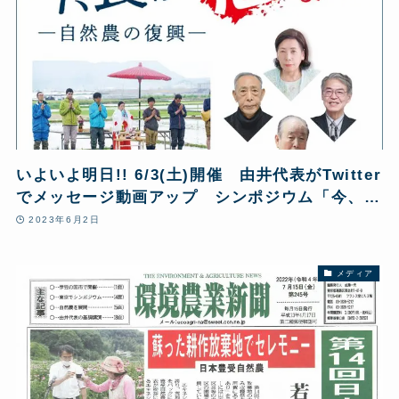
いよいよ明日!! 6/3(土)開催 由井代表がTwitter
でメッセージ動画アップ シンポジウム「今、食
が危ない!ー自然農の復興ー」
2023年6月2日
メディア