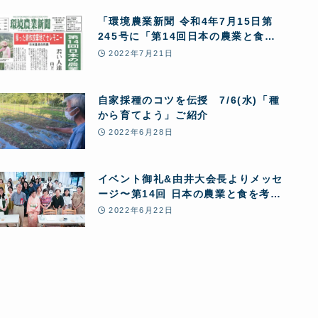
「環境農業新聞 令和4年7月15日第
245号に「第14回日本の農業と食を
考えるシンポジウム」が掲載されま
2022年7月21日
した。
自家採種のコツを伝授 7/6(水)「種
から育てよう」ご紹介
2022年6月28日
イベント御礼&由井大会長よりメッセ
ージ〜第14回 日本の農業と食を考え
るシンポジウム
2022年6月22日