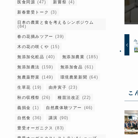
医食同源
(47)
新嘗祭
(4)
新春豊受トーク
(3)
日本の農業と食を考えるシンポジウム
(84)
春の花摘みツアー
(39)
木の花の咲くや
(15)
無添加化粧品
(40)
無添加農業
(185)
無添加農法
(159)
無添加食品
(61)
無農薬野菜
(149)
環境農業新聞
(64)
生草花
(19)
由井寅子
(23)
こ
秋の収穫祭
(26)
種苗法改正
(22)
義捐金
(1)
自然農体験ツアー
(46)
自然食
(36)
講演
(90)
豊受オーガニクス
(83)