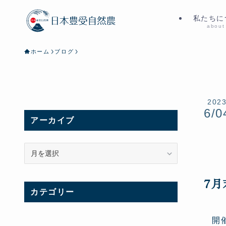
私たちに
about
ホーム
ブログ
202
6/0
アーカイブ
ア
ー
カ
7月
イ
カテゴリー
ブ
開