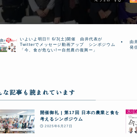
いよいよ明日!! 6/3(土)開催 由井代表が
由井
Twitterでメッセージ動画アップ シンポジウム
発
「今、食が危ない!ー自然農の復興ー」
んな記事も読まれています
開催御礼 | 第17回 日本の農業と食を
考えるシンポジウム
2025年6月27日