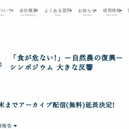
ついて
会社概要
よくある質問
お知らせ
採用情報
 us
company
faq
news
recruit
「食が危ない!」ー自然農の復興ー 
3
4
シンポジウム 大きな反響
末までアーカイブ配信(無料)延長決定!
催報告