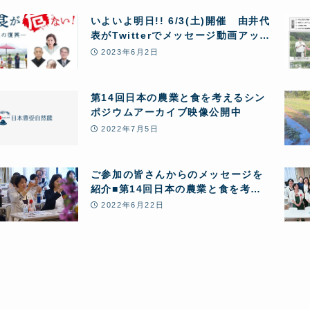
いよいよ明日!! 6/3(土)開催 由井代
表がTwitterでメッセージ動画アッ
プ シンポジウム「今、食が危ない!
2023年6月2日
ー自然農の復興ー」
第14回日本の農業と食を考えるシン
ポジウムアーカイブ映像公開中
2022年7月5日
ご参加の皆さんからのメッセージを
紹介■第14回日本の農業と食を考え
るシンポジウム
2022年6月22日