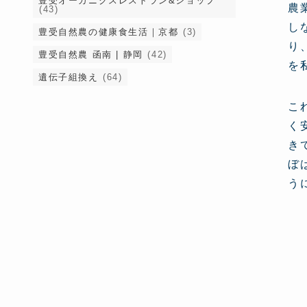
豊受オーガニクスレストラン&ショップ
農
(43)
し
豊受自然農の健康食生活｜京都
(3)
り
豊受自然農 函南 | 静岡
(42)
を
遺伝子組換え
(64)
こ
く
き
ぼ
う