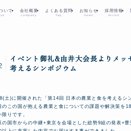
ついて
会社概要
よくある質問
お知らせ
採用情報
 us
company
faq
news
recruit
イベント御礼&由井大会長よりメッセ
2
2
考えるシンポジウム
/18(土)に開催された「第14回 日本の農業と食を考える
日のこの国が抱える農業と食についての課題や解決策を1
い限りです。
豆の国市からの中継+東京を会場とした総勢9組の発表+
で以上に充実した内容でお届けする事ができました。