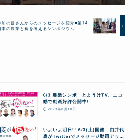
参加の皆さんからのメッセージを紹介■第14
日本の農業と食を考えるシンポジウム
6/3 農業シンポ とようけTV、ニコ
動で動画好評公開中!
2023年8月10日
いよいよ明日!! 6/3(土)開催 由井代
表がTwitterでメッセージ動画アッ