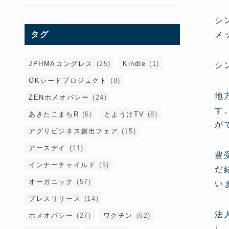
シ
タグ
メ
JPHMAコングレス
(25)
Kindle
(1)
シ
OKシードプロジェクト
(8)
地
ZENホメオパシー
(24)
す
あきたこまちR
(6)
とようけTV
(8)
が
アグリビジネス創出フェア
(15)
アースデイ
(11)
豊
インナーチャイルド
(5)
だ
オーガニック
(57)
い
プレスリリース
(14)
法
ホメオパシー
(27)
ワクチン
(62)
し