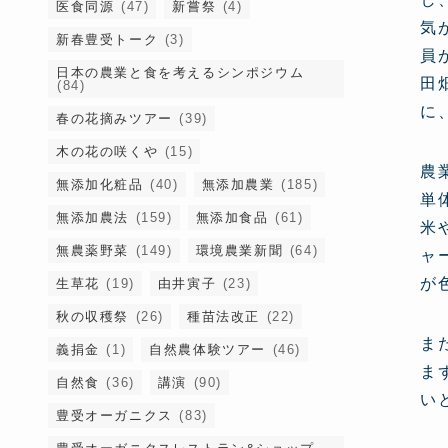
医食同源
(47)
新嘗祭
(4)
気
新春豊受トーク
(3)
員
日本の農業と食を考えるシンポジウム
田
(84)
に
春の花摘みツアー
(39)
木の花の咲くや
(15)
農
無添加化粧品
(40)
無添加農業
(185)
単
無添加農法
(159)
無添加食品
(61)
米
無農薬野菜
(149)
環境農業新聞
(64)
ャ
が
生草花
(19)
由井寅子
(23)
秋の収穫祭
(26)
種苗法改正
(22)
ま
義捐金
(1)
自然農体験ツアー
(46)
ま
自然食
(36)
講演
(90)
い
豊受オーガニクス
(83)