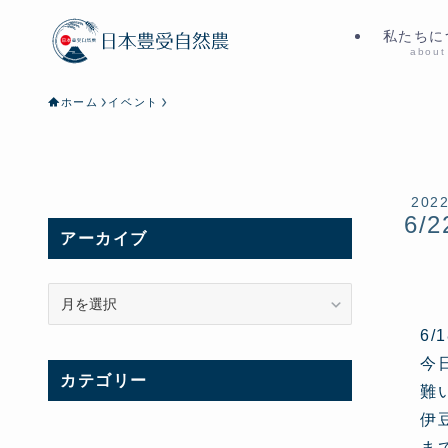
私たちに
about
ホーム
イベント
202
6/2
アーカイブ
ア
ー
6
カ
イ
今
カテゴリー
ブ
難
伊
ま