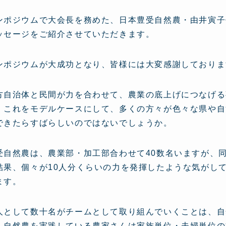
ンポジウムで大会長を務めた、日本豊受自然農・由井寅子
ッセージをご紹介させていただきます。
ンポジウムが大成功となり、皆様には大変感謝しておりま
方自治体と民間が力を合わせて、農業の底上げにつなげる
。これをモデルケースにして、多くの方々が色々な県や自
できたらすばらしいのではないでしょうか。
受自然農は、農業部・加工部合わせて40数名いますが、
結果、個々が10人分くらいの力を発揮したような気がし
ます。
人として数十名がチームとして取り組んでいくことは、自
、自然農を実践している農家さんは家族単位・夫婦単位の