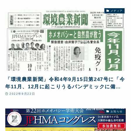
メディア
「環境農業新聞」令和4年9月15日第247号に「今
年11月、12月に起こりうるパンデミックに備え
るサポート免疫グレイト、ワクチン後遺症につい
2022年9月22日
て」などの特集記事が掲載されました
お知らせ