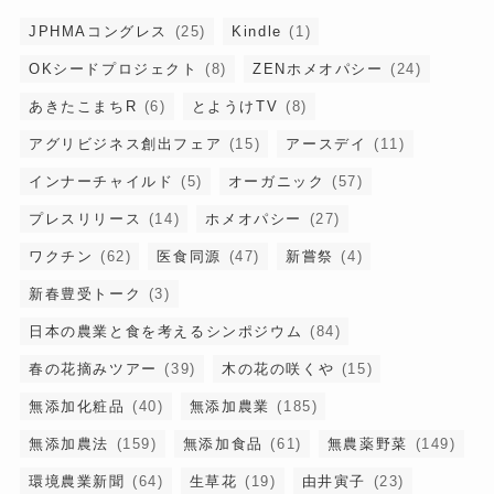
JPHMAコングレス
(25)
Kindle
(1)
OKシードプロジェクト
(8)
ZENホメオパシー
(24)
あきたこまちR
(6)
とようけTV
(8)
アグリビジネス創出フェア
(15)
アースデイ
(11)
インナーチャイルド
(5)
オーガニック
(57)
プレスリリース
(14)
ホメオパシー
(27)
ワクチン
(62)
医食同源
(47)
新嘗祭
(4)
新春豊受トーク
(3)
日本の農業と食を考えるシンポジウム
(84)
春の花摘みツアー
(39)
木の花の咲くや
(15)
無添加化粧品
(40)
無添加農業
(185)
無添加農法
(159)
無添加食品
(61)
無農薬野菜
(149)
環境農業新聞
(64)
生草花
(19)
由井寅子
(23)