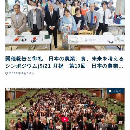
開催報告と御礼 日本の農業、食、未来を考える
シンポジウム(9/21 月祝 第10回 日本の農業と
食を考えるシンポジウム)
2020年9月14日
ブログ