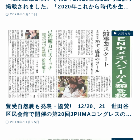
掲載されました。「2020年これから時代を生き
抜くために」
2020年1月15日
お知らせ
豊受自然農も発表・協賛! 12/20、21 世田谷
区民会館で開催の第20回JPHMAコングレスの記
事が環境農業新聞掲載!
2019年11月25日