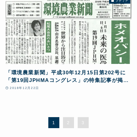
メディア
「環境農業新聞」平成30年12月15日第202号に
「第19回JPHMAコングレス」の特集記事が掲載
されました
2018年12月22日
1
2
3