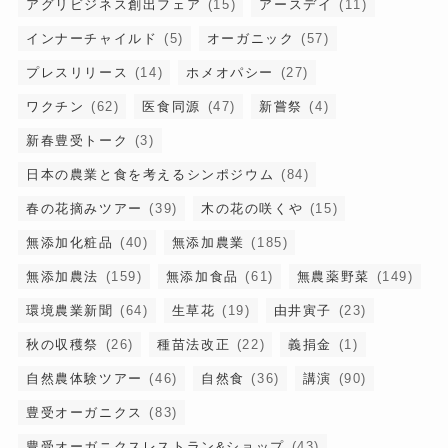
アグリビジネス創出フェア
(15)
アースデイ
(11)
インナーチャイルド
(5)
オーガニック
(57)
プレスリリース
(14)
ホメオパシー
(27)
ワクチン
(62)
医食同源
(47)
新嘗祭
(4)
新春豊受トーク
(3)
日本の農業と食を考えるシンポジウム
(84)
春の花摘みツアー
(39)
木の花の咲くや
(15)
無添加化粧品
(40)
無添加農業
(185)
無添加農法
(159)
無添加食品
(61)
無農薬野菜
(149)
環境農業新聞
(64)
生草花
(19)
由井寅子
(23)
秋の収穫祭
(26)
種苗法改正
(22)
義捐金
(1)
自然農体験ツアー
(46)
自然食
(36)
講演
(90)
豊受オーガニクス
(83)
豊受オーガニクスレストラン&ショップ
(43)