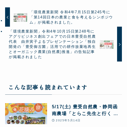
「環境農業新聞 令和4年7月15日第245号に
「第14回日本の農業と食を考えるシンポジウ
ム」が掲載されました。
「環境農業新聞」令和4年10月15日第248号に
アグリビジネス創出フェアでの日本豊受自然農
代表 由井寅子よるプレゼンテーション「独自
開発の「豊受御古菌」活用での耕作放棄地再生
とオーガニック農業(自然農)推進」の告知記事
が掲載されました
こんな記事も読まれています
5/17(土) 豊受自然農・静岡函
南農場「とらこ先生と行く 春
の花摘みツアー」1日まるごと
2025年5月14日