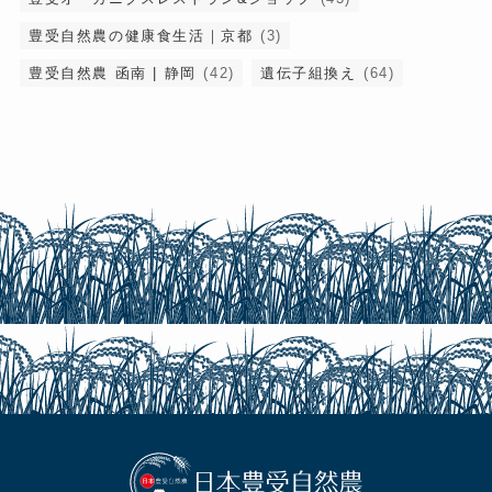
豊受自然農の健康食生活｜京都
(3)
豊受自然農 函南 | 静岡
(42)
遺伝子組換え
(64)