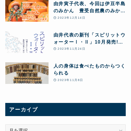
由井寅子代表、今回は伊豆半島
のみかん 豊受自然農のみかん
農場からお送りします♪
2023年12月14日
由井代表の新刊「スピリットウ
ォーターⅠ・Ⅱ」10月発売!
「毒と私」Kindle版 99円で復
2023年11月24日
刊
人の身体は食べたものからつく
られる
2023年11月8日
アーカイブ
ア