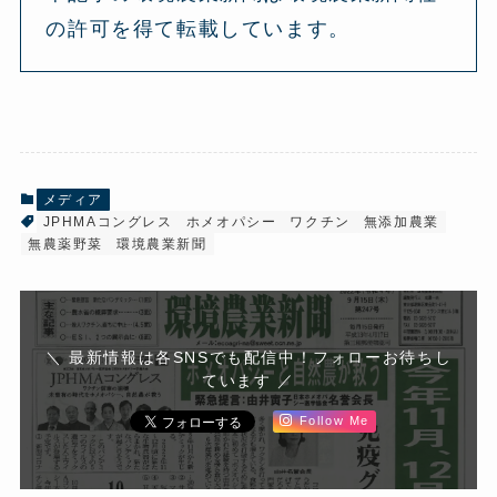
の許可を得て転載しています。
メディア
JPHMAコングレス
ホメオパシー
ワクチン
無添加農業
無農薬野菜
環境農業新聞
＼ 最新情報は各SNSでも配信中！フォローお待ちし
ています ／
Follow Me