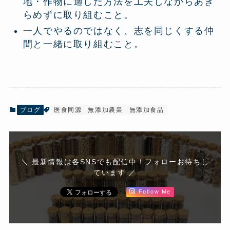
地・作物に適した方法を工夫しながらあき
らめずに取り組むこと。
一人でやるのではなく、志を同じくする仲
間と一緒に取り組むこと。
ブログ
医食同源
無添加農業
無添加食品
＼ 最新情報は各SNSでも配信中！フォローお待ちし
ています ／
Follow Me