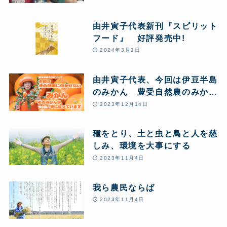
由井寅子代表新刊『スピリット
フード』 好評発売中!
2024年3月2日
由井寅子代表、今回は伊豆半島
のみかん 豊受自然農のみかん
農場からお送りします♪
2023年12月14日
種をとり、土と虫と鳥と人を慈
しみ、環境を大事にする
2023年11月4日
我ら農民ならば
2023年11月4日