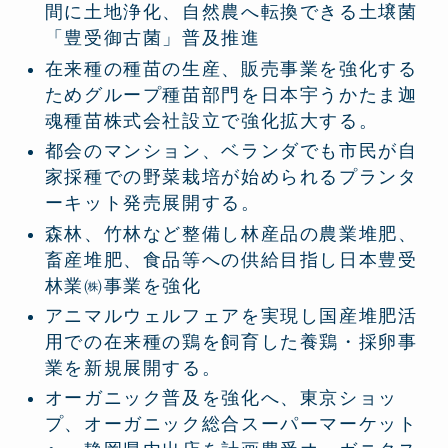
間に土地浄化、自然農へ転換できる土壌菌
「豊受御古菌」普及推進
在来種の種苗の生産、販売事業を強化する
ためグループ種苗部門を日本宇うかたま迦
魂種苗株式会社設立で強化拡大する。
都会のマンション、ベランダでも市民が自
家採種での野菜栽培が始められるプランタ
ーキット発売展開する。
森林、竹林など整備し林産品の農業堆肥、
畜産堆肥、食品等への供給目指し日本豊受
林業㈱事業を強化
アニマルウェルフェアを実現し国産堆肥活
用での在来種の鶏を飼育した養鶏・採卵事
業を新規展開する。
オーガニック普及を強化へ、東京ショッ
プ、オーガニック総合スーパーマーケット