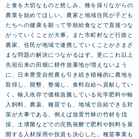
と食を大切なものと慈しみ、種を採りながらの
農業を始めてほしい。農家と地域住民が子ども
たちへの健康を願って学校給食などで直接つな
がっていくことが大事。また市町村など行政と
農家、住民が地域で連携していくことがさまざ
まな問題の解決につながるはず。更にこれ以上
先祖伝来の田畑に耕作放棄地が増えないよう
に、日本豊受自然農も引き続き積極的に農地を
取得し、開墾、整備し、食料自給へ貢献してい
く。輸入依存で価格急騰している化学肥料や輸
入飼料、農薬、種苗でも、地域で自給できる対
策が大事である。例えば放置竹林の竹材を伐
採、土壌菌などでの完熟発酵で肥料や飼料を展
開する人材採用や投資も決心した。種苗事業も