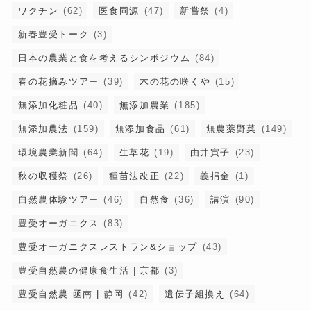
ワクチン
(62)
医食同源
(47)
新嘗祭
(4)
新春豊受トーク
(3)
日本の農業と食を考えるシンポジウム
(84)
春の花摘みツアー
(39)
木の花の咲くや
(15)
無添加化粧品
(40)
無添加農業
(185)
無添加農法
(159)
無添加食品
(61)
無農薬野菜
(149)
環境農業新聞
(64)
生草花
(19)
由井寅子
(23)
秋の収穫祭
(26)
種苗法改正
(22)
義捐金
(1)
自然農体験ツアー
(46)
自然食
(36)
講演
(90)
豊受オーガニクス
(83)
豊受オーガニクスレストラン&ショップ
(43)
豊受自然農の健康食生活｜京都
(3)
豊受自然農 函南 | 静岡
(42)
遺伝子組換え
(64)