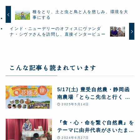
種をとり、土と虫と鳥と人を慈しみ、環境を大
事にする
インド・ニューデリーのオフィスにヴァンダ
ナ・シヴァさんを訪問し、直接インタービュー
こんな記事も読まれています
5/17(土) 豊受自然農・静岡函
南農場「とらこ先生と行く 春
の花摘みツアー」1日まるごと
2025年5月14日
豊受自然農体験
『食・心・命を繋ぐ自然農』を
テーマに由井代表がさいたま市
で講演
2024年6月27日