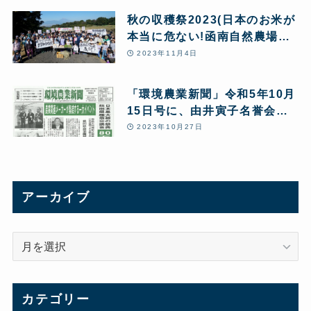
秋の収穫祭2023(日本のお米が
本当に危ない!函南自然農場か
ら緊急アピールを行いました)
2023年11月4日
「環境農業新聞」令和5年10月
15日号に、由井寅子名誉会長
の「改めて問う!あきたこまち
2023年10月27日
R全量変換R 10の問題点」と
第24回JPHMAコングレス開催
報告が5ページにわたり特集掲
載されました。
アーカイブ
ア
ー
カ
イ
カテゴリー
ブ