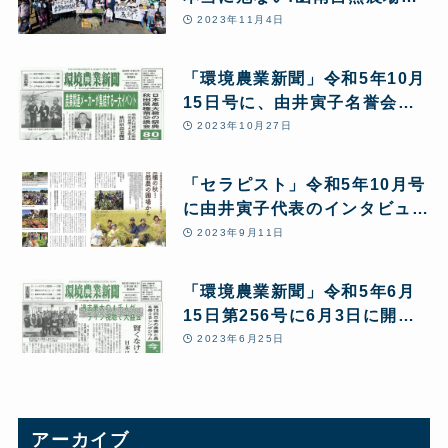
ら緊急アピールを行いました)
2023年11月4日
「環境農業新聞」令和5年10月
15日号に、由井寅子名誉会長
の「改めて問う!あきたこまち
2023年10月27日
R全量変換R 10の問題点」と
第24回JPHMAコングレス開催
「セラピスト」令和5年10月号
報告が5ページにわたり特集掲
に由井寅子代表のインタビュー
載されました。
記事が掲載されました
2023年9月11日
「環境農業新聞」令和5年6月
15日第256号に6月3日に開催
された「第15回日本の農業と
2023年6月25日
食を考えるシンポジウム」につ
いての記事が掲載されました。
アーカイブ