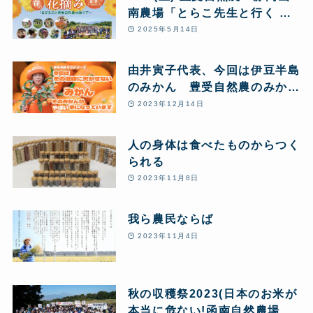
南農場「とらこ先生と行く 春
の花摘みツアー」1日まるごと
2025年5月14日
豊受自然農体験
由井寅子代表、今回は伊豆半島
のみかん 豊受自然農のみかん
農場からお送りします♪
2023年12月14日
人の身体は食べたものからつく
られる
2023年11月8日
我ら農民ならば
2023年11月4日
秋の収穫祭2023(日本のお米が
本当に危ない!函南自然農場か