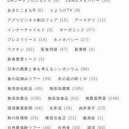
OKシードプロジェクト
(8)
ZENホメオパシー
(24)
あきたこまちR
(6)
とようけTV
(8)
アグリビジネス創出フェア
(15)
アースデイ
(11)
インナーチャイルド
(5)
オーガニック
(57)
プレスリリース
(14)
ホメオパシー
(27)
ワクチン
(62)
医食同源
(47)
新嘗祭
(4)
新春豊受トーク
(3)
日本の農業と食を考えるシンポジウム
(84)
春の花摘みツアー
(39)
木の花の咲くや
(15)
無添加化粧品
(40)
無添加農業
(185)
無添加農法
(159)
無添加食品
(61)
無農薬野菜
(149)
環境農業新聞
(64)
生草花
(19)
由井寅子
(23)
秋の収穫祭
(26)
種苗法改正
(22)
義捐金
(1)
自然農体験ツアー
(46)
自然食
(36)
講演
(90)