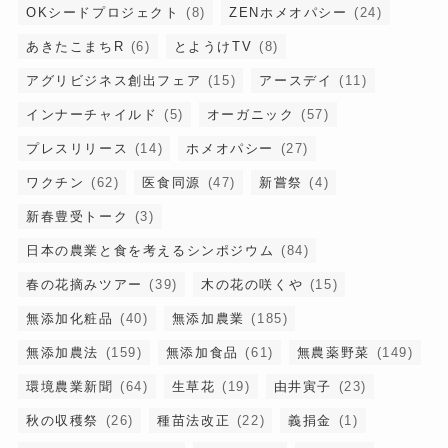
OKシードプロジェクト
(8)
ZENホメオパシー
(24)
あきたこまちR
(6)
とようけTV
(8)
アグリビジネス創出フェア
(15)
アースデイ
(11)
インナーチャイルド
(5)
オーガニック
(57)
プレスリリース
(14)
ホメオパシー
(27)
ワクチン
(62)
医食同源
(47)
新嘗祭
(4)
新春豊受トーク
(3)
日本の農業と食を考えるシンポジウム
(84)
春の花摘みツアー
(39)
木の花の咲くや
(15)
無添加化粧品
(40)
無添加農業
(185)
無添加農法
(159)
無添加食品
(61)
無農薬野菜
(149)
環境農業新聞
(64)
生草花
(19)
由井寅子
(23)
秋の収穫祭
(26)
種苗法改正
(22)
義捐金
(1)