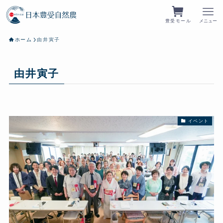
豊受モール
メニュー
ホーム
由井寅子
由井寅子
イベント