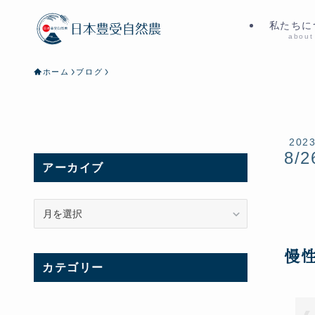
私たちに
about
ホーム
ブログ
202
8/2
アーカイブ
ア
ー
カ
慢
イ
カテゴリー
ブ