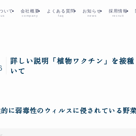
ついて
会社概要
よくある質問
お知らせ
採用情報
 us
company
faq
news
recruit
詳しい説明「植物ワクチン」を接種
3
6
いて
性的に弱毒性のウィルスに侵されている野