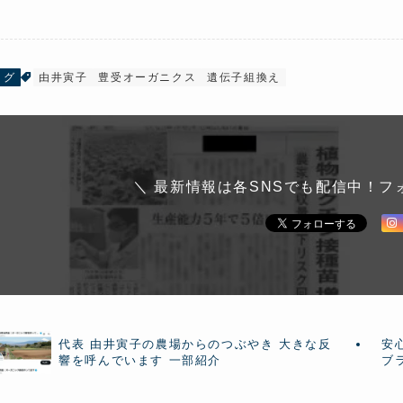
ログ
由井寅子
豊受オーガニクス
遺伝子組換え
＼ 最新情報は各SNSでも配信中！フ
代表 由井寅子の農場からのつぶやき 大きな反
安
響を呼んでいます 一部紹介
ブ