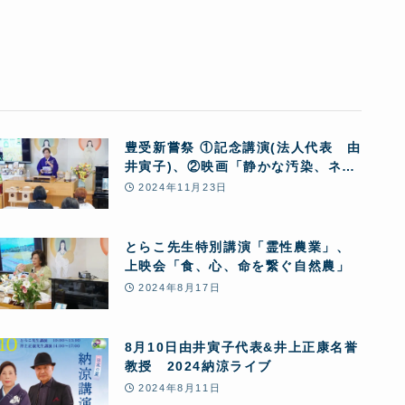
豊受新嘗祭 ①記念講演(法人代表 由
井寅子)、②映画「静かな汚染、ネオ
ニコチノイド」上映会
2024年11月23日
とらこ先生特別講演「霊性農業」、
上映会「食、心、命を繋ぐ自然農」
2024年8月17日
8月10日由井寅子代表&井上正康名誉
教授 2024納涼ライブ
2024年8月11日