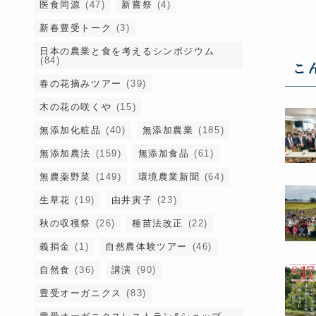
医食同源
(47)
新嘗祭
(4)
新春豊受トーク
(3)
日本の農業と食を考えるシンポジウム
(84)
こ
春の花摘みツアー
(39)
木の花の咲くや
(15)
無添加化粧品
(40)
無添加農業
(185)
無添加農法
(159)
無添加食品
(61)
無農薬野菜
(149)
環境農業新聞
(64)
生草花
(19)
由井寅子
(23)
秋の収穫祭
(26)
種苗法改正
(22)
義捐金
(1)
自然農体験ツアー
(46)
自然食
(36)
講演
(90)
豊受オーガニクス
(83)