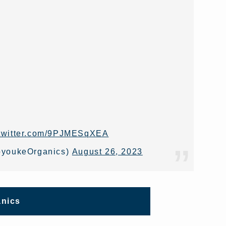
.twitter.com/9PJMESqXEA
keOrganics)
August 26, 2023
nics