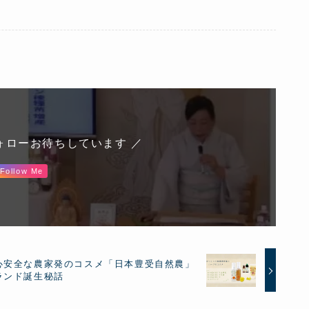
ォローお待ちしています ／
Follow Me
心安全な農家発のコスメ「日本豊受自然農」
ランド誕生秘話