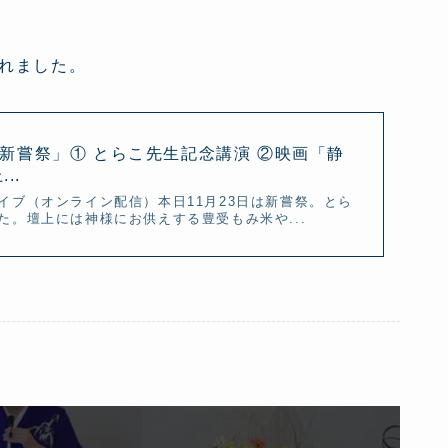
されました。
豊受新嘗祭」① とらこ先生記念講演 ②映画「静
..
イブ（オンライン配信）本日11月23日は新嘗祭。とら
。壇上には神様にお供えする豊受もみ米や...