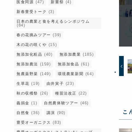
医食同源
(47)
新嘗祭
(4)
新春豊受トーク
(3)
日本の農業と食を考えるシンポジウム
(84)
春の花摘みツアー
(39)
木の花の咲くや
(15)
無添加化粧品
(40)
無添加農業
(185)
無添加農法
(159)
無添加食品
(61)
無農薬野菜
(149)
環境農業新聞
(64)
生草花
(19)
由井寅子
(23)
秋の収穫祭
(26)
種苗法改正
(22)
義捐金
(1)
自然農体験ツアー
(46)
こ
自然食
(36)
講演
(90)
豊受オーガニクス
(83)