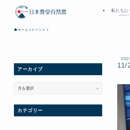
私たちに
about
ホーム
イベント
202
11/
アーカイブ
ア
ー
カ
イ
カテゴリー
ブ