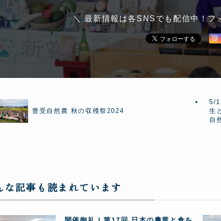
＼ 最新情報は各SNSでも配信中！フ
5
豊受自然農 秋の収穫祭2024
生
自
んな記事も読まれています
開催御礼 | 第17回 日本の農業と食を