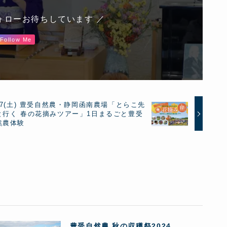
ォローお待ちしています ／
Follow Me
/17(土) 豊受自然農・静岡函南農場「とらこ先
と行く 春の花摘みツアー」1日まるごと豊受
然農体験
豊受自然農 秋の収穫祭2024