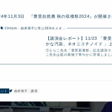
024年11月3日 『豊受自然農 秋の収穫祭2024』が開催
CHhom - 由井寅子に学ぶZENホメオ...
【講演会レポート】11/23 「
かな汚染、ネオニコチノイド 」上.
①とらこ先生「豊受新嘗祭」記念講演ラ
こ先生は藍の着物で華やかに登場しました
ベント
由井寅子
講演