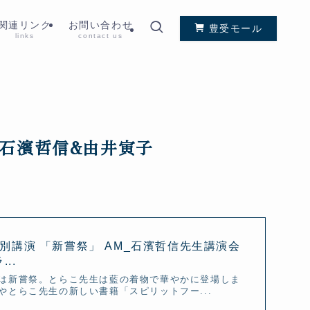
関連リンク
お問い合わせ
豊受モール
links
contact us
 石濱哲信&由井寅子
特別講演 「新嘗祭」 AM_石濱哲信先生講演会
..
は新嘗祭。とらこ先生は藍の着物で華やかに登場しま
とらこ先生の新しい書籍「スピリットフー...