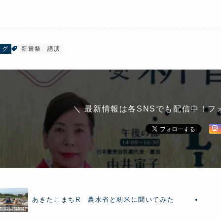
ログ
新嘗祭
講演
＼ 最新情報は各SNSでも配信中！フ
あきたこまちR 農水省と籾米に聞いてみた