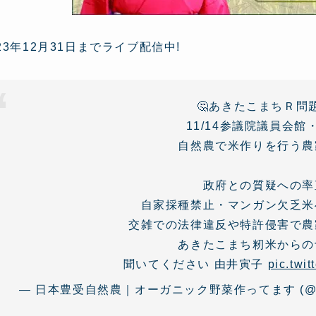
023年12月31日までライブ配信中!
🤔あきたこまちＲ問
11/14参議院議員会
自然農で米作りを行う農
政府との質疑への率
自家採種禁止・マンガン欠乏米
交雑での法律違反や特許侵害で農
あきたこまち籾米からの
聞いてください 由井寅子
pic.twi
— 日本豊受自然農｜オーガニック野菜作ってます (@Toyo