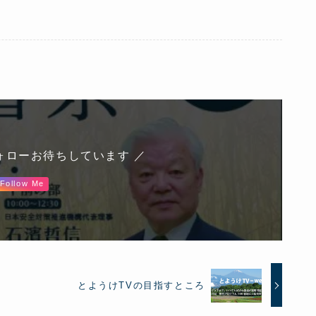
ォローお待ちしています ／
Follow Me
とようけTVの目指すところ