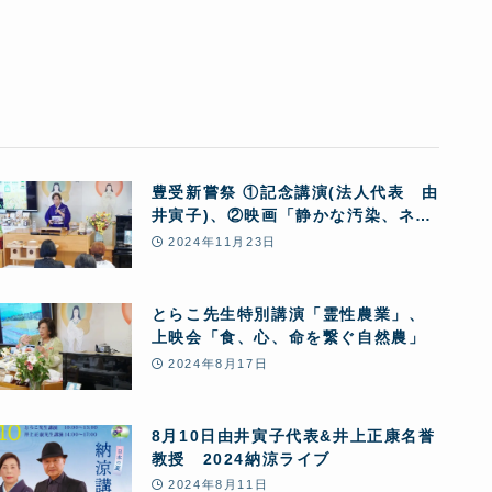
豊受新嘗祭 ①記念講演(法人代表 由
井寅子)、②映画「静かな汚染、ネオ
ニコチノイド」上映会
2024年11月23日
とらこ先生特別講演「霊性農業」、
上映会「食、心、命を繋ぐ自然農」
2024年8月17日
8月10日由井寅子代表&井上正康名誉
教授 2024納涼ライブ
2024年8月11日