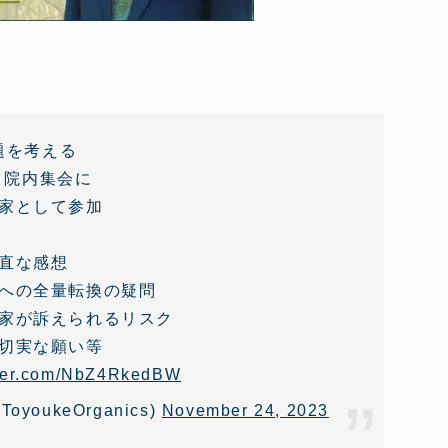
題を考える
館・院内集会に
家として参加
直な感想
への全量転換の疑問
家が訴えられるリスク
切実な願い等
tter.com/NbZ4RkedBW
ukeOrganics)
November 24, 2023