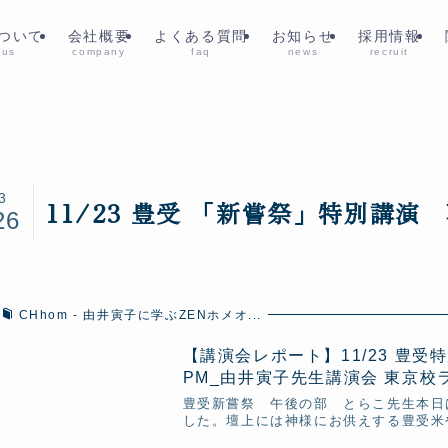
ついて
会社概要
よくある質問
お知らせ
採用情報
 us
company
faq
news
recruit
3
11/23 豊受 「新嘗祭」特別講演
26
CHhom - 由井寅子に学ぶZENホメオ...
【講演会レポート】11/23 豊受
PM_由井寅子先生講演会 東京校ラ.
豊受新嘗祭 午後の部 とらこ先生本日
した。壇上には神様にお供えする豊受米や