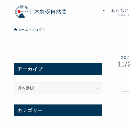
私たちに
about
ホーム
ブログ
202
11/
アーカイブ
ア
ー
カ
イ
カテゴリー
ブ