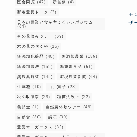
医食同源
(47)
新嘗祭
(4)
新春豊受トーク
(3)
モ
日本の農業と食を考えるシンポジウム
ザ
(84)
春の花摘みツアー
(39)
木の花の咲くや
(15)
無添加化粧品
(40)
無添加農業
(185)
無添加農法
(159)
無添加食品
(61)
無農薬野菜
(149)
環境農業新聞
(64)
生草花
(19)
由井寅子
(23)
秋の収穫祭
(26)
種苗法改正
(22)
義捐金
(1)
自然農体験ツアー
(46)
自然食
(36)
講演
(90)
豊受オーガニクス
(83)