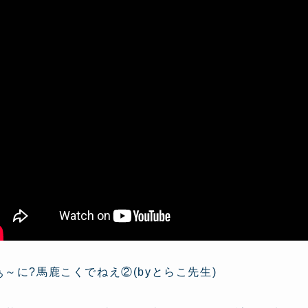
ぁ～に?馬鹿こくでねえ②(byとらこ先生)