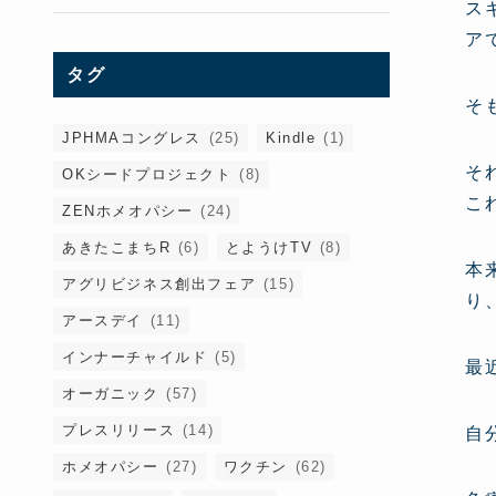
ス
ア
タグ
そ
JPHMAコングレス
(25)
Kindle
(1)
そ
OKシードプロジェクト
(8)
こ
ZENホメオパシー
(24)
あきたこまちR
(6)
とようけTV
(8)
本
アグリビジネス創出フェア
(15)
り
アースデイ
(11)
インナーチャイルド
(5)
最
オーガニック
(57)
プレスリリース
(14)
自
ホメオパシー
(27)
ワクチン
(62)