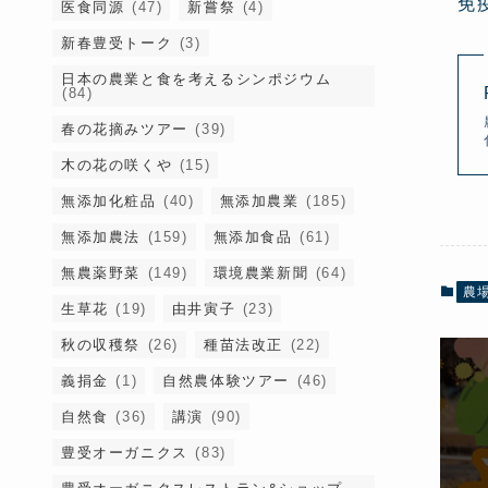
免
医食同源
(47)
新嘗祭
(4)
新春豊受トーク
(3)
日本の農業と食を考えるシンポジウム
(84)
春の花摘みツアー
(39)
木の花の咲くや
(15)
無添加化粧品
(40)
無添加農業
(185)
無添加農法
(159)
無添加食品
(61)
無農薬野菜
(149)
環境農業新聞
(64)
農
生草花
(19)
由井寅子
(23)
秋の収穫祭
(26)
種苗法改正
(22)
義捐金
(1)
自然農体験ツアー
(46)
自然食
(36)
講演
(90)
豊受オーガニクス
(83)