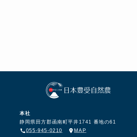
本社
静岡県田方郡函南町平井1741 番地の61
055-945-0210
MAP