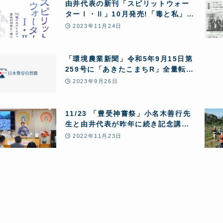
由井代表の新刊「スピリットウォー
ターⅠ・Ⅱ」10月発売!「毒と私」
Kindle版 99円で復刊
2023年11月24日
「環境農業新聞」令和5年9月15日第
259号に「あきたこまちR」全量転換
10の問題点。由井寅子代表の寄稿が
2023年9月26日
掲載されました!
11/23 「豊受神嘗祭」小名木善行先
生と由井代表が昨年に続き記念講
演。今年の豊作を祝う。
2022年11月23日