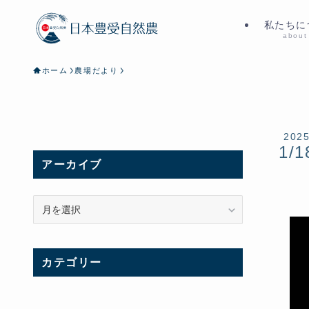
私たちに
about
ホーム
農場だより
202
1/1
アーカイブ
ア
ー
カ
イ
カテゴリー
ブ