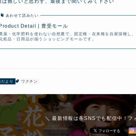
疫は難しいと思わず、最後まで聞いてみて下さい
あわせて読みたい
Product Detail | 豊受モール
農薬・化学肥料を使わない自然農で、固定種・在来種を自家採種し
化粧品・日用品が揃うショッピングモールです。
場だより
ワクチン
＼ 最新情報は各SNSでも配信中！フ