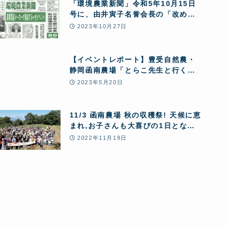
「環境農業新聞」令和5年10月15日
号に、由井寅子名誉会長の「改めて
問う!あきたこまちR全量変換R 10の
2023年10月27日
問題点」と第24回JPHMAコングレ
ス開催報告が5ページにわたり特集掲
載されました。
【イベントレポート】豊受自然農・
静岡函南農場「とらこ先生と行く＼
春の花摘みツアー2023/」～1日まる
2023年5月20日
ごと豊受自然農体験ツアー〜
11/3 函南農場 秋の収穫祭! 天候に恵
まれ,お子さんも大喜びの1日となり
ました
2022年11月19日