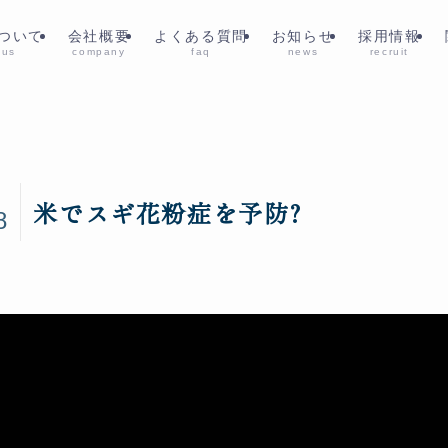
ついて
会社概要
よくある質問
お知らせ
採用情報
 us
company
faq
news
recruit
5
米でスギ花粉症を予防?
8