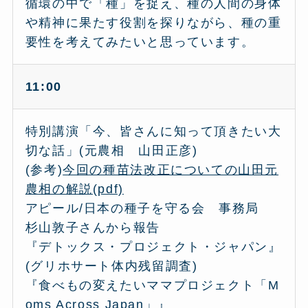
循環の中で「種」を捉え、種の人間の身体
や精神に果たす役割を探りながら、種の重
要性を考えてみたいと思っています。
11:00
特別講演「今、皆さんに知って頂きたい大
切な話」(元農相 山田正彦)
(参考)
今回の種苗法改正についての山田元
農相の解
説(pdf)
アピール/日本の種子を守る会 事務局
杉山敦子さんから報告
『デトックス・プロジェクト・ジャパン』
(グリホサート体内残留調査)
『食べもの変えたいママプロジェクト「M
oms Across Japan」』