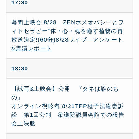
17:30
幕間上映会 8/28 ZENホメオパシーとフ
ィトセラピー”体・心・魂を癒す植物の再
放送決定!(60分)
8/28ライブ アンケート
&講演レポート
18:30
【試写&上映会】公開 『タネは誰のも
の』
オンライン視聴者:8/21TPP種子法違憲訴
訟 第1回公判 衆議院議員会館での報告
会上映版