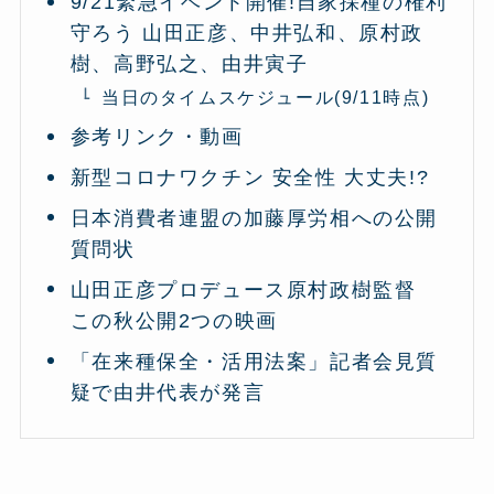
9/21緊急イベント開催!自家採種の権利
守ろう 山田正彦、中井弘和、原村政
樹、高野弘之、由井寅子
当日のタイムスケジュール(9/11時点)
参考リンク・動画
新型コロナワクチン 安全性 大丈夫!?
日本消費者連盟の加藤厚労相への公開
質問状
山田正彦プロデュース原村政樹監督
この秋公開2つの映画
「在来種保全・活用法案」記者会見質
疑で由井代表が発言