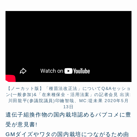
【ノーカット版】「種苗法改正法」についてQ&Aセッショ
ン(一般参加)&「在来種保全・活用法案」の記者会見 出演:
川田龍平(参議院議員)印鑰智哉、MC:堤未果 2020年5月
13日
遺伝子組換作物の国内栽培認めるパブコメに豊
受が意見書!
GMダイズやワタの国内栽培につながるため由