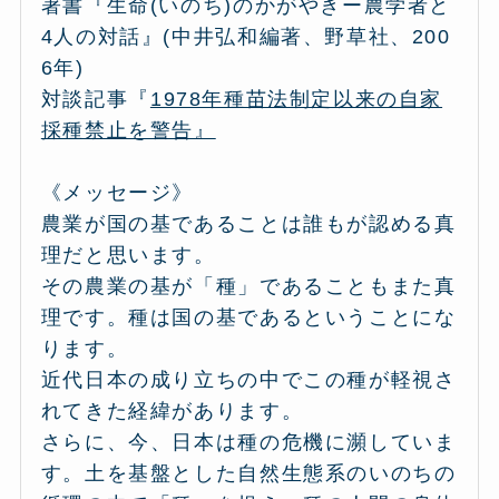
著書『生命(いのち)のかがやきー農学者と
4人の対話』(中井弘和編著、野草社、200
6年)
対談記事『
1978年種苗法制定以来の自家
採種禁止を警告』
《メッセージ》
農業が国の基であることは誰もが認める真
理だと思います。
その農業の基が「種」であることもまた真
理です。種は国の基であるということにな
ります。
近代日本の成り立ちの中でこの種が軽視さ
れてきた経緯があります。
さらに、今、日本は種の危機に瀕していま
す。土を基盤とした自然生態系のいのちの