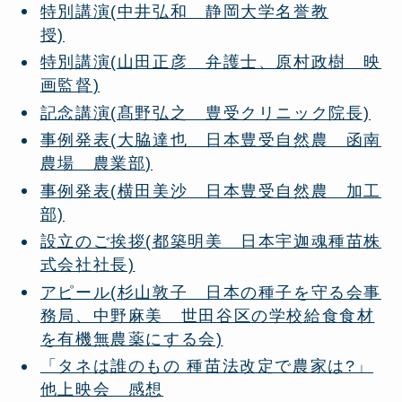
特別講演(中井弘和 静岡大学名誉教
授)
特別講演(山田正彦 弁護士、原村政樹 映
画監督)
記念講演(髙野弘之 豊受クリニック院長)
事例発表(大脇達也 日本豊受自然農 函南
農場 農業部)
事例発表(横田美沙 日本豊受自然農 加工
部)
設立のご挨拶(都築明美 日本宇迦魂種苗株
式会社社長)
アピール(杉山敦子 日本の種子を守る会事
務局、中野麻美 世田谷区の学校給食食材
を有機無農薬にする会)
「タネは誰のもの 種苗法改定で農家は?」
他上映会 感想