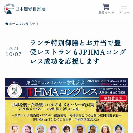
豊受モール
メニュー
ホーム
お知らせ
ランチ特別御膳とお弁当で豊
2021
受レストランもJPHMAコング
10/07
レス成功を応援します