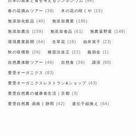
日本の農業と食を考えるシンポジウム
(84)
春の花摘みツアー
(39)
木の花の咲くや
(15)
無添加化粧品
(40)
無添加農業
(185)
無添加農法
(159)
無添加食品
(61)
無農薬野菜
(149)
環境農業新聞
(64)
生草花
(19)
由井寅子
(23)
秋の収穫祭
(26)
種苗法改正
(22)
義捐金
(1)
自然農体験ツアー
(46)
自然食
(36)
講演
(90)
豊受オーガニクス
(83)
豊受オーガニクスレストラン&ショップ
(43)
豊受自然農の健康食生活｜京都
(3)
豊受自然農 函南 | 静岡
(42)
遺伝子組換え
(64)