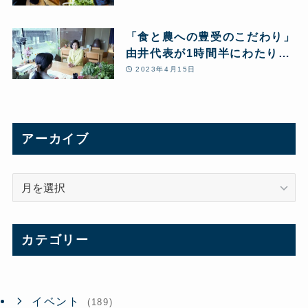
「食と農への豊受のこだわり」
由井代表が1時間半にわたり雑
誌『セラピスト』の取材を受け
2023年4月15日
ました
アーカイブ
ア
ー
カ
イ
カテゴリー
ブ
イベント
(189)