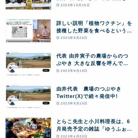
ベントとなりました
2023年10月16日
詳しい説明「植物ワクチン」を
接種した野菜を食べるというこ
とについて
2023年8月26日
代表 由井寅子の農場からのつ
ぶやき 大きな反響を呼んでい
ます 一部紹介
2023年8月16日
由井代表 農場のつぶやき
Twitter(X)で続々発信中!
2023年8月10日
とらこ先生と小川料理長は、6
月発売予定の雑誌「ゆうふぉり
あ」の取材を受けました
2023年4月20日