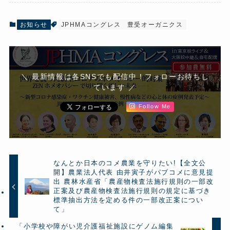
お知らせ
JPHMAコングレス
豊受オーガニクス
＼ 最新情報は各SNSでも配信中！フォローお待ちし
ています ／
Follow Me
なんとか日本のコメ農業を守りたい!【全文公
開】農業法人代表 由井寅子がパブコメに意見提
出 農林水産省「農産物検査法施行規則の一部改
正案及び農産物検査法施行規則の規定に基づき
標準抽出方法を定める件の一部改正案につい
て」
「小学校や障がい児介護福祉施設にゲノム編集