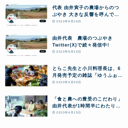
代表 由井寅子の農場からのつ
ぶやき 大きな反響を呼んでい
ます 一部紹介
2023年8月16日
由井代表 農場のつぶやき
Twitter(X)で続々発信中!
2023年8月10日
とらこ先生と小川料理長は、6
月発売予定の雑誌「ゆうふぉり
あ」の取材を受けました
2023年4月20日
「食と農への豊受のこだわり」
由井代表が1時間半にわたり雑
誌『セラピスト』の取材を受け
2023年4月15日
ました