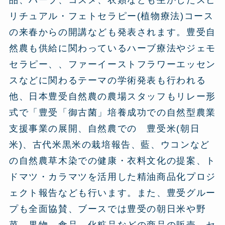
リチュアル・フェトセラピー(植物療法)コース
の来春からの開講なども発表されます。豊受自
然農も供給に関わっているハーブ療法やジェモ
セラピー、、ファーイーストフラワーエッセン
スなどに関わるテーマの学術発表も行われる
他、日本豊受自然農の農場スタッフもリレー形
式で「豊受「御古菌」培養成功での自然型農業
支援事業の展開、自然農での 豊受米(朝日
米)、古代米黒米の栽培報告、藍、ウコンなど
の自然農草木染での健康・衣料文化の提案、ト
ドマツ・カラマツを活用した精油商品化プロジ
ェクト報告なども行います。また、豊受グルー
プも全面協賛、ブースでは豊受の朝日米や野
菜、果物、食品、化粧品などの商品の販売、セ