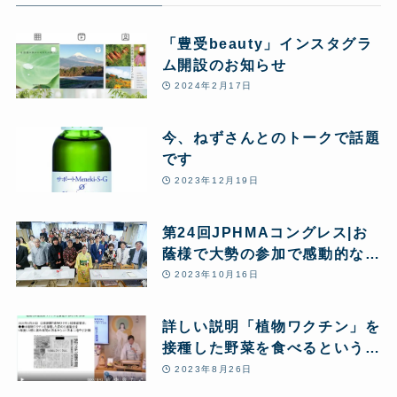
「豊受beauty」インスタグラ
ム開設のお知らせ
2024年2月17日
今、ねずさんとのトークで話題
です
2023年12月19日
第24回JPHMAコングレス|お
蔭様で大勢の参加で感動的なイ
ベントとなりました
2023年10月16日
詳しい説明「植物ワクチン」を
接種した野菜を食べるというこ
とについて
2023年8月26日