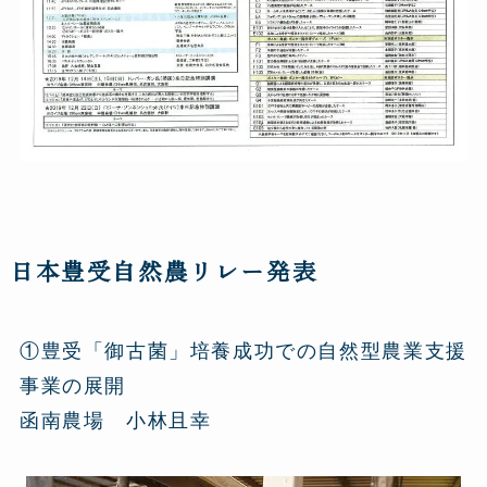
日本豊受自然農リレー発表
①豊受「御古菌」培養成功での自然型農業支援
事業の展開
函南農場 小林且幸