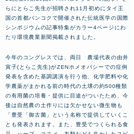
らにとらこ先生が招聘され11月初めにタイ王
国の首都バンコクで開催された伝統医学の国際
シンポジウムの記事特集がカラー4ページにわ
たり環境農業新聞掲載されました。
今年のコングレスでは、両日 農場代表の由井
寅子(とらこ先生)がZENホメオパシーでの症例
発表を含めた基調講演を行う他、化学肥料や化
学農薬がまかれる前の時代の土壌の約500種類
の有用菌の培養・提供に目途がついたため、今
後は自然農の土作りには欠かせない微生物も
「豊受「御古菌」という名称で提供していくこ
とも発表されます。また、豊受でつくられる食
品、ハーブ、コスメ、衣類なども生かしたスピ