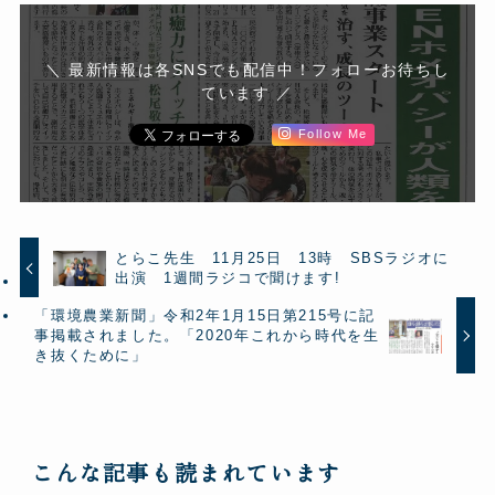
＼ 最新情報は各SNSでも配信中！フォローお待ちし
ています ／
Follow Me
とらこ先生 11月25日 13時 SBSラジオに
出演 1週間ラジコで聞けます!
「環境農業新聞」令和2年1月15日第215号に記
事掲載されました。「2020年これから時代を生
き抜くために」
こんな記事も読まれています