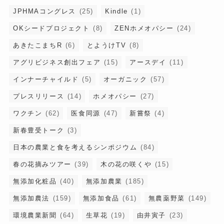
JPHMAコングレス
(25)
Kindle
(1)
OKシードプロジェクト
(8)
ZENホメオパシー
(24)
あきたこまちR
(6)
とようけTV
(8)
アグリビジネス創出フェア
(15)
アースデイ
(11)
インナーチャイルド
(5)
オーガニック
(57)
プレスリリース
(14)
ホメオパシー
(27)
ワクチン
(62)
医食同源
(47)
新嘗祭
(4)
新春豊受トーク
(3)
日本の農業と食を考えるシンポジウム
(84)
春の花摘みツアー
(39)
木の花の咲くや
(15)
無添加化粧品
(40)
無添加農業
(185)
無添加農法
(159)
無添加食品
(61)
無農薬野菜
(149)
環境農業新聞
(64)
生草花
(19)
由井寅子
(23)