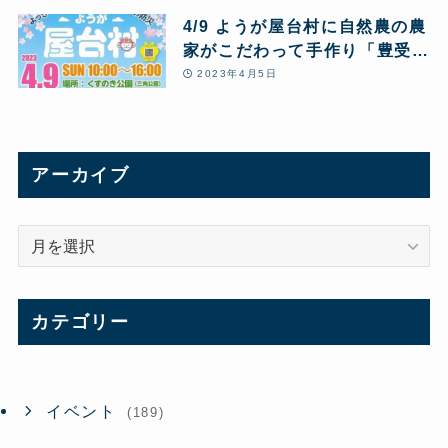
4/9 ようが屋台村に自然農の農
家がこだわって手作り「豊受百
姓弁当」で出店します
2023年4月5日
アーカイブ
ア
ー
カ
イ
カテゴリー
ブ
イベント
(189)