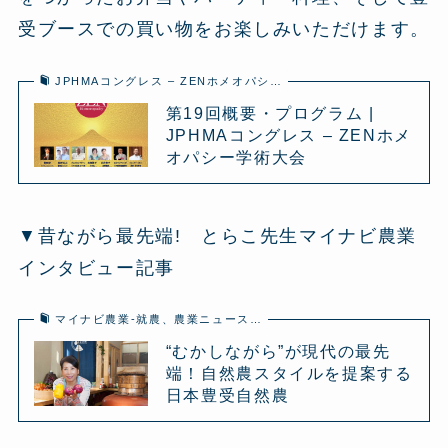
受ブースでの買い物をお楽しみいただけます。
JPHMAコングレス – ZENホメオパシ…
第19回概要・プログラム |
JPHMAコングレス – ZENホメ
オパシー学術大会
▼昔ながら最先端! とらこ先生マイナビ農業
インタビュー記事
マイナビ農業-就農、農業ニュース…
“むかしながら”が現代の最先
端！自然農スタイルを提案する
日本豊受自然農