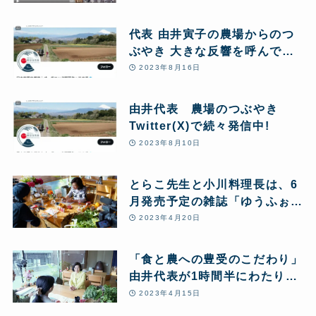
代表 由井寅子の農場からのつ
ぶやき 大きな反響を呼んでい
ます 一部紹介
2023年8月16日
由井代表 農場のつぶやき
Twitter(X)で続々発信中!
2023年8月10日
とらこ先生と小川料理長は、6
月発売予定の雑誌「ゆうふぉり
あ」の取材を受けました
2023年4月20日
「食と農への豊受のこだわり」
由井代表が1時間半にわたり雑
誌『セラピスト』の取材を受け
2023年4月15日
ました