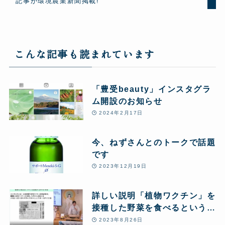
記事が環境農業新聞掲載!
こんな記事も読まれています
「豊受beauty」インスタグラ
ム開設のお知らせ
2024年2月17日
今、ねずさんとのトークで話題
です
2023年12月19日
詳しい説明「植物ワクチン」を
接種した野菜を食べるというこ
とについて
2023年8月26日