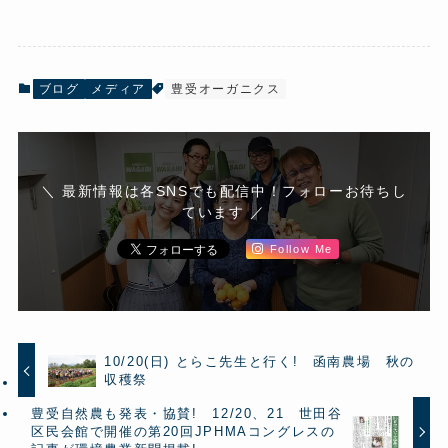
ブログ
メディア
豊受オーガニクス
＼ 最新情報は各SNSでも配信中！フォローお待ちし
ています ／
Follow Me
10/20(日) とらこ先生と行く! 函南農場 秋の
収穫祭
豊受自然農も発表・協賛! 12/20、21 世田谷
区民会館で開催の第20回JPHMAコングレスの