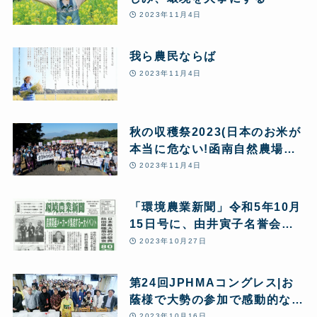
2023年11月4日
我ら農民ならば
2023年11月4日
秋の収穫祭2023(日本のお米が
本当に危ない!函南自然農場か
ら緊急アピールを行いました)
2023年11月4日
「環境農業新聞」令和5年10月
15日号に、由井寅子名誉会長
の「改めて問う!あきたこまち
2023年10月27日
R全量変換R 10の問題点」と
第24回JPHMAコングレス開催
第24回JPHMAコングレス|お
報告が5ページにわたり特集掲
蔭様で大勢の参加で感動的なイ
載されました。
ベントとなりました
2023年10月16日