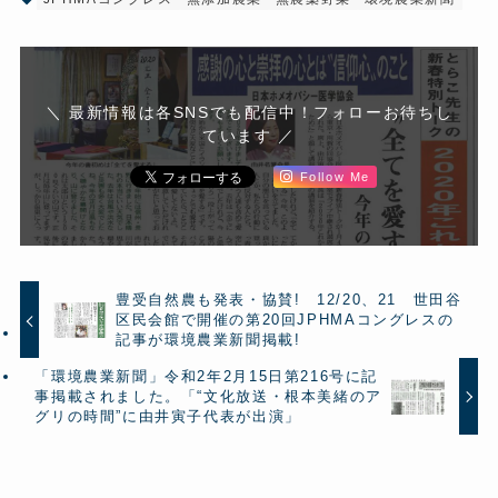
＼ 最新情報は各SNSでも配信中！フォローお待ちし
ています ／
Follow Me
豊受自然農も発表・協賛! 12/20、21 世田谷
区民会館で開催の第20回JPHMAコングレスの
記事が環境農業新聞掲載!
「環境農業新聞」令和2年2月15日第216号に記
事掲載されました。「“文化放送・根本美緒のア
グリの時間”に由井寅子代表が出演」