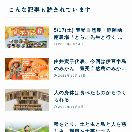
こんな記事も読まれています
5/17(土) 豊受自然農・静岡函
南農場「とらこ先生と行く 春
の花摘みツアー」1日まるごと
2025年5月14日
豊受自然農体験
由井寅子代表、今回は伊豆半島
のみかん 豊受自然農のみかん
農場からお送りします♪
2023年12月14日
人の身体は食べたものからつく
られる
2023年11月8日
種をとり、土と虫と鳥と人を慈
しみ、環境を大事にする