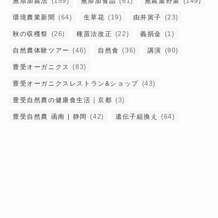
無添加農法
(159)
無添加食品
(61)
無農薬野菜
(149)
環境農業新聞
(64)
生草花
(19)
由井寅子
(23)
秋の収穫祭
(26)
種苗法改正
(22)
義捐金
(1)
自然農体験ツアー
(46)
自然食
(36)
講演
(90)
豊受オーガニクス
(83)
豊受オーガニクスレストラン&ショップ
(43)
豊受自然農の健康食生活｜京都
(3)
豊受自然農 函南 | 静岡
(42)
遺伝子組換え
(64)