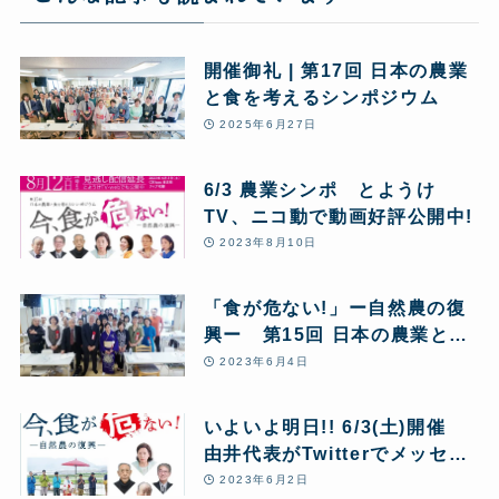
開催御礼 | 第17回 日本の農業
と食を考えるシンポジウム
2025年6月27日
6/3 農業シンポ とようけ
TV、ニコ動で動画好評公開中!
2023年8月10日
「食が危ない!」ー自然農の復
興ー 第15回 日本の農業と食
を考えるシンポジウム 大きな
2023年6月4日
反響
いよいよ明日!! 6/3(土)開催
由井代表がTwitterでメッセー
ジ動画アップ シンポジウム
2023年6月2日