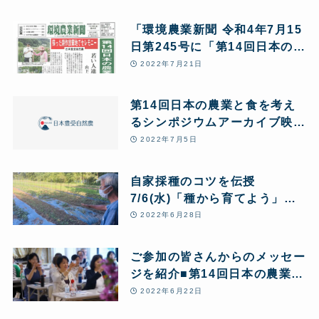
「今、食が危ない!ー自然農の
復興ー」
「環境農業新聞 令和4年7月15
日第245号に「第14回日本の農
業と食を考えるシンポジウム」
2022年7月21日
が掲載されました。
第14回日本の農業と食を考え
るシンポジウムアーカイブ映像
公開中
2022年7月5日
自家採種のコツを伝授
7/6(水)「種から育てよう」ご
紹介
2022年6月28日
ご参加の皆さんからのメッセー
ジを紹介■第14回日本の農業と
食を考えるシンポジウム
2022年6月22日