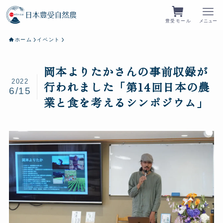
豊受モール
メニュー
ホーム
イベント
岡本よりたかさんの事前収録が
2022
行われました「第14回日本の農
6/15
業と食を考えるシンポジウム」