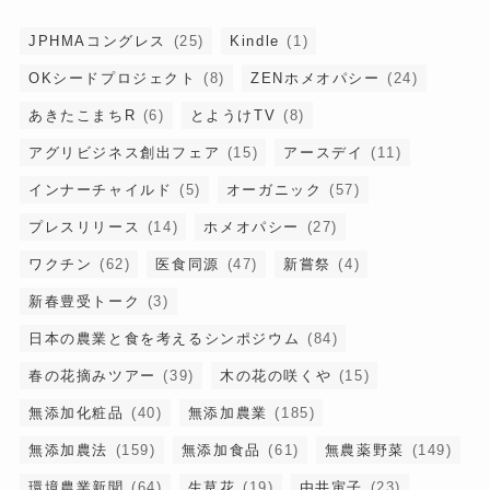
JPHMAコングレス
(25)
Kindle
(1)
OKシードプロジェクト
(8)
ZENホメオパシー
(24)
あきたこまちR
(6)
とようけTV
(8)
アグリビジネス創出フェア
(15)
アースデイ
(11)
インナーチャイルド
(5)
オーガニック
(57)
プレスリリース
(14)
ホメオパシー
(27)
ワクチン
(62)
医食同源
(47)
新嘗祭
(4)
新春豊受トーク
(3)
日本の農業と食を考えるシンポジウム
(84)
春の花摘みツアー
(39)
木の花の咲くや
(15)
無添加化粧品
(40)
無添加農業
(185)
無添加農法
(159)
無添加食品
(61)
無農薬野菜
(149)
環境農業新聞
(64)
生草花
(19)
由井寅子
(23)