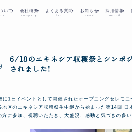
ついて
会社概要
よくある質問
お知らせ
採用情報
 us
company
faq
news
recruit
6/18のエキネシア収穫祭とシンポ
2
9
されました!
/18に1日イベントとして開催されたオープニングセレモ
谷地区のエキネシア収穫祭生中継から始まった第14回 
の方に参加、視聴いただき、大盛況、感動と気づきの多い