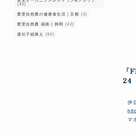
豊受オーガニクスレストラン&ショップ
(43)
豊受自然農の健康食生活｜京都
(3)
豊受自然農 函南 | 静岡
(42)
遺伝子組換え
(64)
「
24
伊
htt
マ