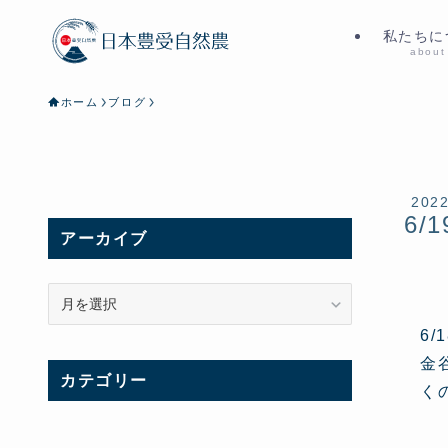
私たちに
about
ホーム
ブログ
202
6/1
アーカイブ
ア
ー
6
カ
イ
金
カテゴリー
ブ
く