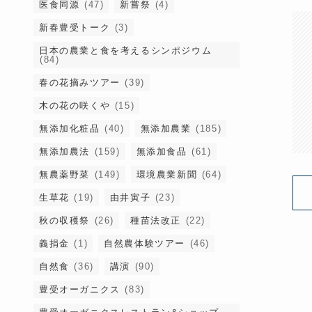
医食同源
(47)
新嘗祭
(4)
新春豊受トーク
(3)
日本の農業と食を考えるシンポジウム
(84)
春の花摘みツアー
(39)
木の花の咲くや
(15)
無添加化粧品
(40)
無添加農業
(185)
無添加農法
(159)
無添加食品
(61)
無農薬野菜
(149)
環境農業新聞
(64)
生草花
(19)
由井寅子
(23)
秋の収穫祭
(26)
種苗法改正
(22)
義捐金
(1)
自然農体験ツアー
(46)
自然食
(36)
講演
(90)
豊受オーガニクス
(83)