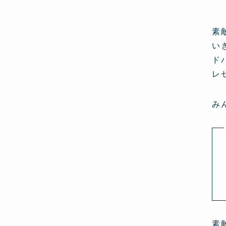
素
い
ド
レ
み
素