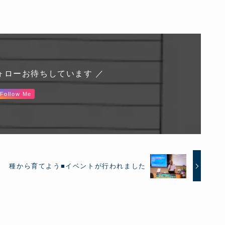
ォローお待ちしています ／
Follow Me
種から育てよう■イベントが行われました