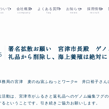
ついて
会社概要
よくある質問
お知らせ
採用情報
 us
company
faq
news
recruit
署名拡散お願い 宮津市長殿 ゲノ
2
5
礼品から削除し、海上養殖は絶対に
事務局の宮津 麦のね宙ふねっとワーク∞ 井口裕子さん
名活動は、宮津市がふるさと返礼品へのゲノム編集フグの
するということです。引き続きご協力お願いします。