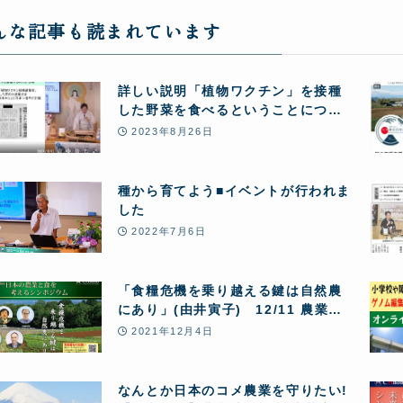
んな記事も読まれています
詳しい説明「植物ワクチン」を接種
した野菜を食べるということについ
て
2023年8月26日
種から育てよう■イベントが行われま
した
2022年7月6日
「食糧危機を乗り越える鍵は自然農
にあり」(由井寅子) 12/11 農業シ
ンポ挨拶
2021年12月4日
なんとか日本のコメ農業を守りたい!