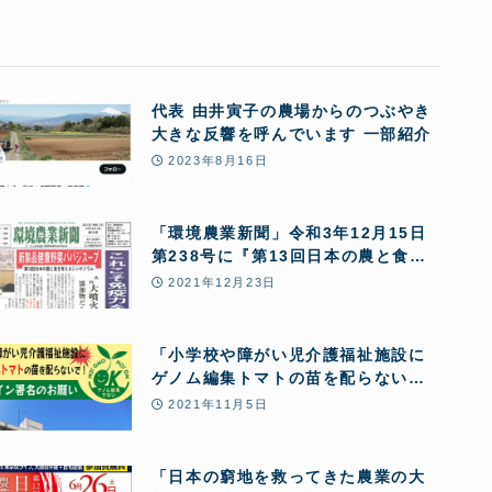
代表 由井寅子の農場からのつぶやき
大きな反響を呼んでいます 一部紹介
2023年8月16日
「環境農業新聞」令和3年12月15日
第238号に『第13回日本の農と食を
考えるシンポジウム』の記事が掲載
2021年12月23日
されました
「小学校や障がい児介護福祉施設に
ゲノム編集トマトの苗を配らないで
!」緊急署名へのご協力お願い
2021年11月5日
「日本の窮地を救ってきた農業の大