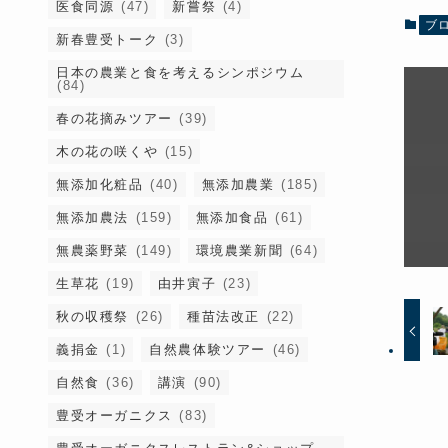
医食同源
(47)
新嘗祭
(4)
ブ
新春豊受トーク
(3)
日本の農業と食を考えるシンポジウム
(84)
春の花摘みツアー
(39)
木の花の咲くや
(15)
無添加化粧品
(40)
無添加農業
(185)
無添加農法
(159)
無添加食品
(61)
無農薬野菜
(149)
環境農業新聞
(64)
生草花
(19)
由井寅子
(23)
秋の収穫祭
(26)
種苗法改正
(22)
義捐金
(1)
自然農体験ツアー
(46)
自然食
(36)
講演
(90)
豊受オーガニクス
(83)