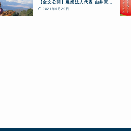
【全文公開】農業法人代表 由井寅子
がパブコメに意見提出 農林水産省
2021年6月20日
「農産物検査法施行規則の一部改正
案及び農産物検査法施行規則の規定
に基づき標準抽出方法を定める件の
一部改正案について」