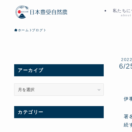
私たちに
about
ホーム
ブログ
202
6/2
アーカイブ
ア
ー
伊
カ
イ
カテゴリー
ブ
署
続