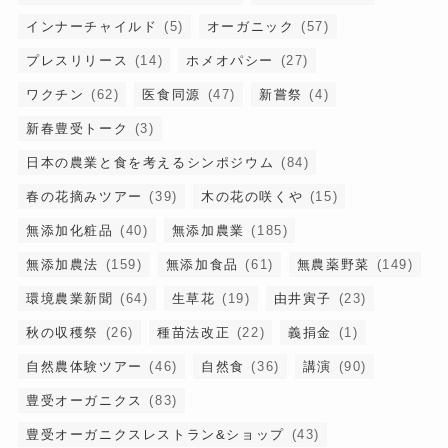
インナーチャイルド
(5)
オーガニック
(57)
プレスリリース
(14)
ホメオパシー
(27)
ワクチン
(62)
医食同源
(47)
新嘗祭
(4)
新春豊受トーク
(3)
日本の農業と食を考えるシンポジウム
(84)
春の花摘みツアー
(39)
木の花の咲くや
(15)
無添加化粧品
(40)
無添加農業
(185)
無添加農法
(159)
無添加食品
(61)
無農薬野菜
(149)
環境農業新聞
(64)
生草花
(19)
由井寅子
(23)
秋の収穫祭
(26)
種苗法改正
(22)
義捐金
(1)
自然農体験ツアー
(46)
自然食
(36)
講演
(90)
豊受オーガニクス
(83)
豊受オーガニクスレストラン&ショップ
(43)