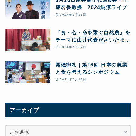
8月10日由井寅子代表&井上正
康名誉教授 2024納涼ライブ
2024年8月11日
『食・心・命を繋ぐ自然農』を
テーマに由井代表がさいたま市
で講演
2024年6月27日
開催御礼 | 第16回 日本の農業
と食を考えるシンポジウム
2024年6月16日
アーカイブ
ア