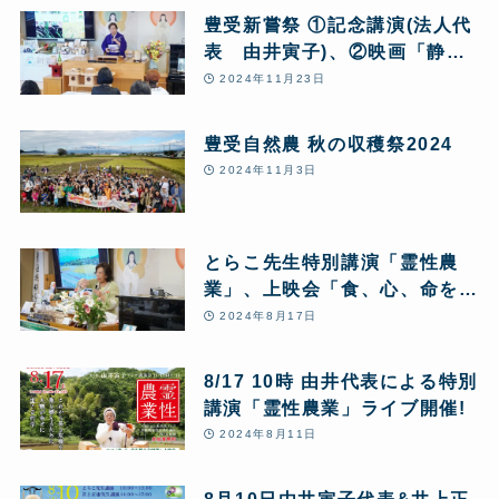
豊受新嘗祭 ①記念講演(法人代
表 由井寅子)、②映画「静か
な汚染、ネオニコチノイド」上
2024年11月23日
映会
豊受自然農 秋の収穫祭2024
2024年11月3日
とらこ先生特別講演「霊性農
業」、上映会「食、心、命を繋
ぐ自然農」
2024年8月17日
8/17 10時 由井代表による特別
講演「霊性農業」ライブ開催!
2024年8月11日