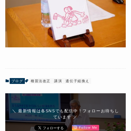
ブログ
種苗法改正
講演
遺伝子組換え
＼ 最新情報は各SNSでも配信中！フォローお待ちし
ています ／
Follow Me