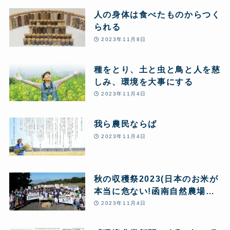
人の身体は食べたものからつく
られる
2023年11月8日
種をとり、土と虫と鳥と人を慈
しみ、環境を大事にする
2023年11月4日
我ら農民ならば
2023年11月4日
秋の収穫祭2023(日本のお米が
本当に危ない!函南自然農場か
ら緊急アピールを行いました)
2023年11月4日