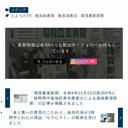
メディア
とようけTV
無添加農業
無添加農法
環境農業新聞
＼ 最新情報は各SNSでも配信中！フォローお待ちし
ています ／
Follow Me
「環境農業新聞」令和4年12月15日第250号に
「静岡県中遠地区青年農業士による函南農場視
察」の記事が掲載されました
「食と農への豊受のこだわり」由井代表が1時
間半にわたり雑誌『セラピスト』の取材を受け
ました