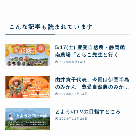
こんな記事も読まれています
5/17(土) 豊受自然農・静岡函
南農場「とらこ先生と行く 春
の花摘みツアー」1日まるごと
2025年5月14日
豊受自然農体験
由井寅子代表、今回は伊豆半島
のみかん 豊受自然農のみかん
農場からお送りします♪
2023年12月14日
とようけTVの目指すところ
2023年11月28日