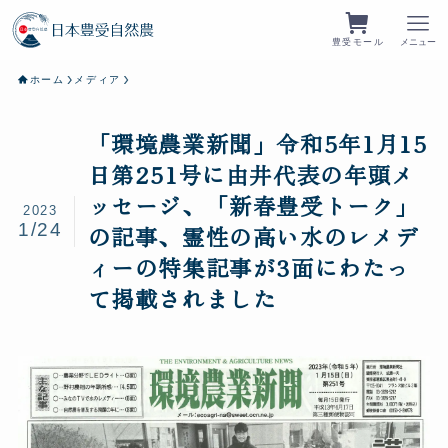
豊受モール
メニュー
ホーム
メディア
「環境農業新聞」令和5年1月15
日第251号に由井代表の年頭メ
ッセージ、「新春豊受トーク」
2023
1/24
の記事、霊性の高い水のレメデ
ィーの特集記事が3面にわたっ
て掲載されました