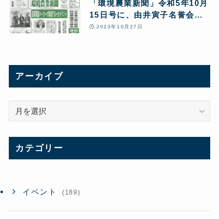
「環境農業新聞」令和5年10月
15日号に、由井寅子名誉会長
の「改めて問う!あきたこまち
2023年10月27日
R全量変換R 10の問題点」と
第24回JPHMAコングレス開催
報告が5ページにわたり特集掲
載されました。
アーカイブ
ア
ー
カ
イ
カテゴリー
ブ
イベント
(189)