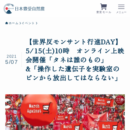
豊受モール
メニュー
ホーム
イベント
【世界反モンサント行進DAY】
5/15(土)10時 オンライン上映
2021
会開催「タネは誰のもの」
5/07
&「操作した遺伝子を実験室の
ビンから放出してはならない」