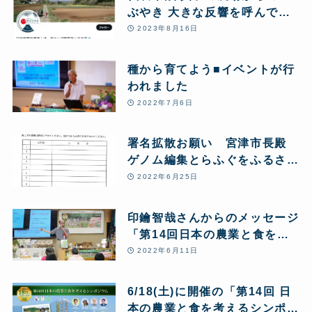
ぶやき 大きな反響を呼んでい
ます 一部紹介
2023年8月16日
種から育てよう■イベントが行
われました
2022年7月6日
署名拡散お願い 宮津市長殿
ゲノム編集とらふぐをふるさと
納税返礼品から削除し、海上養
2022年6月25日
殖は絶対にしないでください!
印鑰智哉さんからのメッセージ
「第14回日本の農業と食を考
えるシンポジウム
2022年6月11日
6/18(土)に開催の「第14回 日
本の農業と食を考えるシンポジ