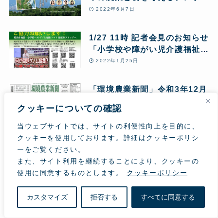
ウム」特設サイトがオープンし
2022年6月7日
ました
1/27 11時 記者会見のお知らせ
「小学校や障がい児介護福祉施
設にゲノム編集トマトの苗を配
2022年1月25日
らないで !」
「環境農業新聞」令和3年12月
15日第238号に『第13回日本
クッキーについての確認
の農と食を考えるシンポジウ
2021年12月23日
ム』の記事が掲載されました
当ウェブサイトでは、サイトの利便性向上を目的に、
クッキーを使用しております。詳細はクッキーポリシ
ーをご覧ください。
アーカイブ
また、サイト利用を継続することにより、クッキーの
使用に同意するものとします。
クッキーポリシー
ア
カスタマイズ
拒否する
すべてに同意する
ー
カ