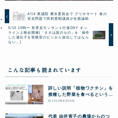
4/14 衆議院 農水委員会で グリホサート 食の
安全問題で田村貴昭議員が全面論戦
5/15 10時〜 世界反モンサント行進DAY オン
ライン上映会開催(「タネは誰のもの」&「操作
した遺伝子を実験室のビンから放出してはなら
ない」)
こんな記事も読まれています
詳しい説明「植物ワクチン」を
接種した野菜を食べるというこ
とについて
2023年8月26日
代表 由井寅子の農場からのつ