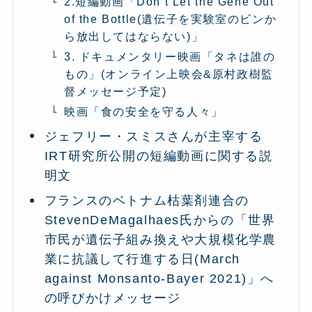
2.短編動画「Don’t Let the Gene Out
of the Bottle(遺伝子を実験室のビンか
ら放出してはならない)」
3. ドキュメンタリー映画「タネは誰の
もの」(オンライン上映会&原村政樹監
督メッセージ予定)
映画「食の安全を守る人々」
ジェフリー・スミスさんが主宰する
IRT研究所公開の短編動画に関する説
明文
フランスのベトナム枯葉剤連合の
StevenDeMagalhaes氏からの「世界
市民が遺伝子組み換えや大規模化学農
業に抗議して行進する日(March
against Monsanto-Bayer 2021)」へ
の呼びかけメッセージ