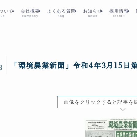
ついて
会社概要
よくある質問
お知らせ
採用情報
 us
company
faq
news
recruit
2
「環境農業新聞」令和4年3月15日
8
画像をクリックすると記事を