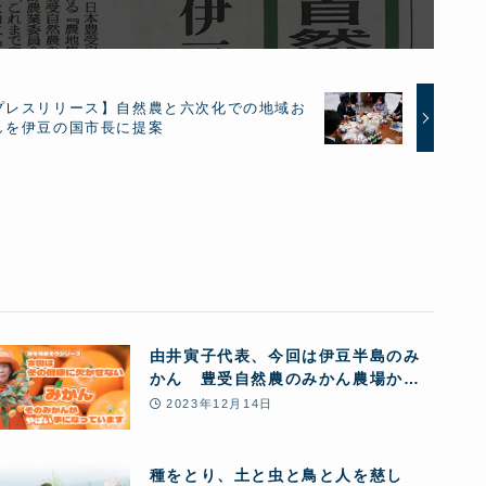
プレスリリース】自然農と六次化での地域お
しを伊豆の国市長に提案
由井寅子代表、今回は伊豆半島のみ
かん 豊受自然農のみかん農場から
お送りします♪
2023年12月14日
種をとり、土と虫と鳥と人を慈し