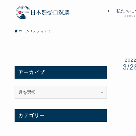
私たちに
about
ホーム
メディア
202
3/2
アーカイブ
ア
ー
カ
イ
カテゴリー
ブ