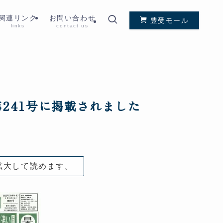
関連リンク
お問い合わせ
豊受モール
links
contact us
第241号に掲載されました
拡大して読めます。