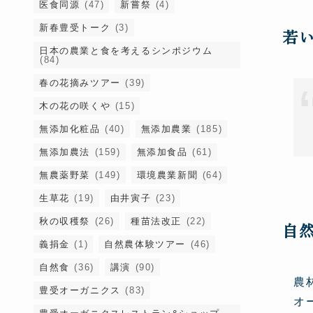
医食同源
(47)
新嘗祭
(4)
新春豊受トーク
(3)
若
日本の農業と食を考えるシンポジウム
(84)
春の花摘みツアー
(39)
木の花の咲くや
(15)
無添加化粧品
(40)
無添加農業
(185)
無添加農法
(159)
無添加食品
(61)
無農薬野菜
(149)
環境農業新聞
(64)
生草花
(19)
由井寅子
(23)
秋の収穫祭
(26)
種苗法改正
(22)
自
義捐金
(1)
自然農体験ツアー
(46)
自然食
(36)
講演
(90)
農
豊受オーガニクス
(83)
オ