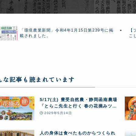
「環境農業新聞」令和4年1月15日第239号に掲
【
載されました。
こ
んな記事も読まれています
5/17(土) 豊受自然農・静岡函南農場
「とらこ先生と行く 春の花摘みツア
ー」1日まるごと豊受自然農体験
2025年5月14日
人の身体は食べたものからつくられ