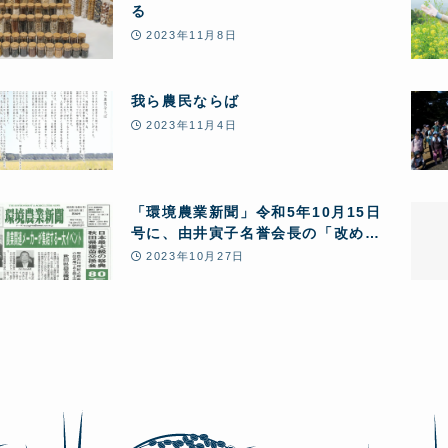
る
2023年11月8日
我ら農民ならば
2023年11月4日
「環境農業新聞」令和5年10月15日
号に、由井寅子名誉会長の「改めて
問う!あきたこまちR全量変換R 10の
2023年10月27日
問題点」と第24回JPHMAコングレ
ス開催報告が5ページにわたり特集掲
載されました。