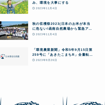
み、環境を大事にする
2023年11月4日
秋の収穫祭2023(日本のお米が本当
に危ない!函南自然農場から緊急アピ
ールを行いました)
2023年11月4日
「環境農業新聞」令和5年9月15日第
259号に「あきたこまちR」全量転換
10の問題点。由井寅子代表の寄稿が
2023年9月26日
掲載されました!