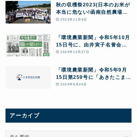
秋の収穫祭2023(日本のお米が
本当に危ない!函南自然農場か
ら緊急アピールを行いました)
2023年11月4日
「環境農業新聞」令和5年10月
15日号に、由井寅子名誉会長
の「改めて問う!あきたこまち
2023年10月27日
R全量変換R 10の問題点」と
第24回JPHMAコングレス開催
「環境農業新聞」令和5年9月
報告が5ページにわたり特集掲
15日第259号に「あきたこまち
載されました。
R」全量転換 10の問題点。由
2023年9月26日
井寅子代表の寄稿が掲載されま
した!
アーカイブ
ア