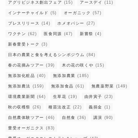
アグリビジネス創出フェア
(15)
アースデイ
(11)
インナーチャイルド
(5)
オーガニック
(57)
プレスリリース
(14)
ホメオパシー
(27)
ワクチン
(62)
医食同源
(47)
新嘗祭
(4)
新春豊受トーク
(3)
日本の農業と食を考えるシンポジウム
(84)
春の花摘みツアー
(39)
木の花の咲くや
(15)
無添加化粧品
(40)
無添加農業
(185)
無添加農法
(159)
無添加食品
(61)
無農薬野菜
(149)
環境農業新聞
(64)
生草花
(19)
由井寅子
(23)
秋の収穫祭
(26)
種苗法改正
(22)
義捐金
(1)
自然農体験ツアー
(46)
自然食
(36)
講演
(90)
豊受オーガニクス
(83)