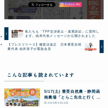
Follow Me
私たちも「TPP交渉差止・違憲訴訟」に賛同し
ます。由井代表メッセージが公開されました
【プレスリリース】種苗法改正 日本豊受自然
農代表 由井寅子が緊急会見
こんな記事も読まれています
5/17(土) 豊受自然農・静岡函
南農場「とらこ先生と行く 春
の花摘みツアー」1日まるごと
2025年5月14日