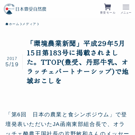
豊受モール
メニュー
ホーム
メディア
「環境農業新聞」平成29年5月
15日第183号に掲載されまし
2017
た。TTOP(豊受、丹那牛乳、オ
5/19
ラッチェパートナーシップ)で地
域おこしを
「第6回 日本の農業と食シンポジウム」で登
壇発表いただいたJA函南東部組合長で、オラ
ッチェ酪農王国社長の片野敏和さんのメッセー