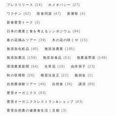
プレスリリース
(14)
ホメオパシー
(27)
ワクチン
(62)
医食同源
(47)
新嘗祭
(4)
新春豊受トーク
(3)
日本の農業と食を考えるシンポジウム
(84)
春の花摘みツアー
(39)
木の花の咲くや
(15)
無添加化粧品
(40)
無添加農業
(185)
無添加農法
(159)
無添加食品
(61)
無農薬野菜
(149)
環境農業新聞
(64)
生草花
(19)
由井寅子
(23)
秋の収穫祭
(26)
種苗法改正
(22)
義捐金
(1)
自然農体験ツアー
(46)
自然食
(36)
講演
(90)
豊受オーガニクス
(83)
豊受オーガニクスレストラン&ショップ
(43)
豊受自然農の健康食生活｜京都
(3)