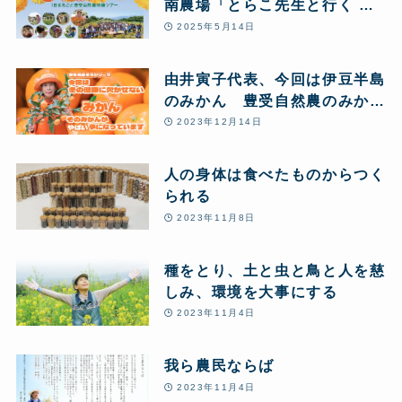
南農場「とらこ先生と行く 春
の花摘みツアー」1日まるごと
2025年5月14日
豊受自然農体験
由井寅子代表、今回は伊豆半島
のみかん 豊受自然農のみかん
農場からお送りします♪
2023年12月14日
人の身体は食べたものからつく
られる
2023年11月8日
種をとり、土と虫と鳥と人を慈
しみ、環境を大事にする
2023年11月4日
我ら農民ならば
2023年11月4日