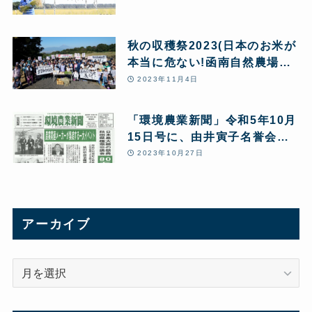
秋の収穫祭2023(日本のお米が
本当に危ない!函南自然農場か
ら緊急アピールを行いました)
2023年11月4日
「環境農業新聞」令和5年10月
15日号に、由井寅子名誉会長
の「改めて問う!あきたこまち
2023年10月27日
R全量変換R 10の問題点」と
第24回JPHMAコングレス開催
報告が5ページにわたり特集掲
載されました。
アーカイブ
ア
ー
カ