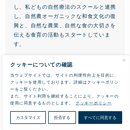
し、私どもの自然療法のスクールと連携
し、自然農オーガニックな和食文化の復
興と、自然な農業、自然な食の大切さを
伝える食育の活動もスタートしていま
す。
今回の「激変の時代を生き抜く食事」と
クッキーについての確認
いうテーマは、今、日本人が最も真剣に
当ウェブサイトでは、サイトの利便性向上を目的に、
考えなければならないことです。勿論、
クッキーを使用しております。詳細はクッキーポリシ
医療もより自然の摂理にかなったものに
ーをご覧ください。
していく必要があるでしょうし、多くの
また、サイト利用を継続することにより、クッキーの
使用に同意するものとします。
クッキーポリシー
人が心の苦しみを抱えており、インチャ
癒しは本当に重要です。食原病も医原病
カスタマイズ
拒否する
すべてに同意する
も大元は、それを良しとする心に問題が