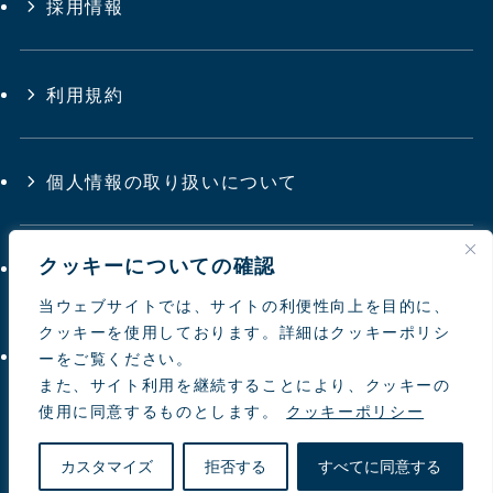
採用情報
利用規約
個人情報の取り扱いについて
クッキーについての確認
サイトマップ
当ウェブサイトでは、サイトの利便性向上を目的に、
クッキーを使用しております。詳細はクッキーポリシ
お問い合わせ
ーをご覧ください。
また、サイト利用を継続することにより、クッキーの
使用に同意するものとします。
クッキーポリシー
© 1997-
2026 NIPPON TOYOUKE
カスタマイズ
拒否する
すべてに同意する
natural farming Co.Ltd.