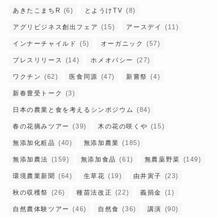
あきたこまちR
(6)
とようけTV
(8)
アグリビジネス創出フェア
(15)
アースデイ
(11)
インナーチャイルド
(5)
オーガニック
(57)
プレスリリース
(14)
ホメオパシー
(27)
ワクチン
(62)
医食同源
(47)
新嘗祭
(4)
新春豊受トーク
(3)
日本の農業と食を考えるシンポジウム
(84)
春の花摘みツアー
(39)
木の花の咲くや
(15)
無添加化粧品
(40)
無添加農業
(185)
無添加農法
(159)
無添加食品
(61)
無農薬野菜
(149)
環境農業新聞
(64)
生草花
(19)
由井寅子
(23)
秋の収穫祭
(26)
種苗法改正
(22)
義捐金
(1)
自然農体験ツアー
(46)
自然食
(36)
講演
(90)