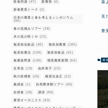
薬
医食同源
(47)
新嘗祭
(4)
新春豊受トーク
(3)
見
日本の農業と食を考えるシンポジウム
(84)
春の花摘みツアー
(39)
豊
木の花の咲くや
(15)
無添加化粧品
(40)
無添加農業
(185)
無添加農法
(159)
無添加食品
(61)
農
無農薬野菜
(149)
環境農業新聞
(64)
生草花
(19)
由井寅子
(23)
秋の収穫祭
(26)
種苗法改正
(22)
義捐金
(1)
自然農体験ツアー
(46)
自然食
(36)
講演
(90)
豊受オーガニクス
(83)