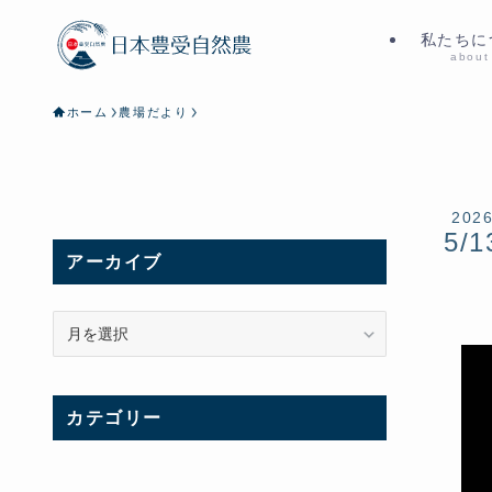
私たちに
about
ホーム
農場だより
202
5/1
アーカイブ
ア
ー
カ
イ
カテゴリー
ブ