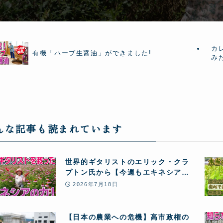
カ
有機「ハーブ生醤油」ができました!
みた
んな記事も読まれています
世界的ギタリストのエリック・クラ
プトン氏から【今週もエキネシア酵
素12本】のリピート注文が届きまし
2026年7月18日
た! 血栓の危機から大復活し、愛用し
続ける秘密とは!?
【日本の農業への危機】高市政権の