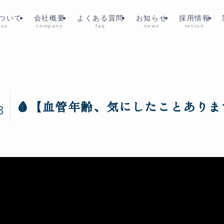
ついて
会社概要
よくある質問
お知らせ
採用情報
 us
company
faq
news
recruit
6
🩸【血管年齢、気にしたことありま
3