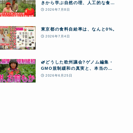
きから学ぶ自然の理、人工的な食が
もたらす危機を生き抜く知恵
2026年7月8日
東京都の食料自給率は、なんと0%。
2026年7月4日
🌿どうした欧州議会?ゲノム編集・
GMO規制緩和の真実と、本当の
「食」
2026年6月25日