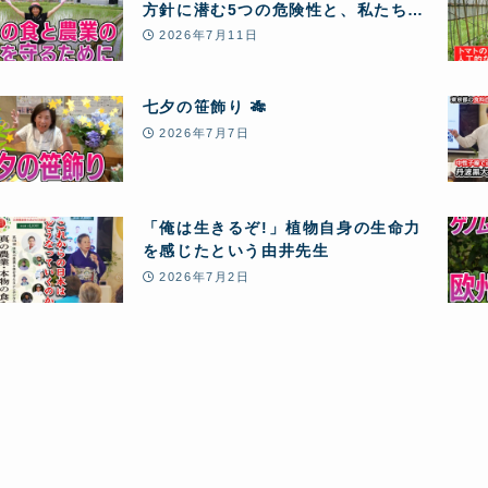
方針に潜む5つの危険性と、私たちが
「自然農」のクラウドファンディン
2026年7月11日
グに挑戦する理由
七夕の笹飾り 🎋
2026年7月7日
「俺は生きるぞ!」植物自身の生命力
を感じたという由井先生
2026年7月2日