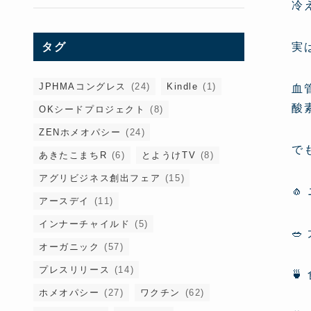
冷
実
タグ
JPHMAコングレス
(24)
Kindle
(1)
血
酸
OKシードプロジェクト
(8)
ZENホメオパシー
(24)
で
あきたこまちR
(6)
とようけTV
(8)
アグリビジネス創出フェア
(15)

アースデイ
(11)
インナーチャイルド
(5)

オーガニック
(57)
プレスリリース
(14)

ホメオパシー
(27)
ワクチン
(62)