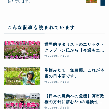
起きています。
こんな記事も読まれています
世界的ギタリストのエリック・
クラプトン氏から【今週もエキ
ネシア酵素12本】のリピート
2026年7月18日
注文が届きました! 血栓の危機
から大復活し、愛用し続ける秘
🍵摘みたて・無農薬。これが本
密とは!?
当の日本茶です。
2026年7月15日
【日本の農業への危機】高市政
権の方針に潜む5つの危険性
と、私たちが「自然農」のクラ
2026年7月11日