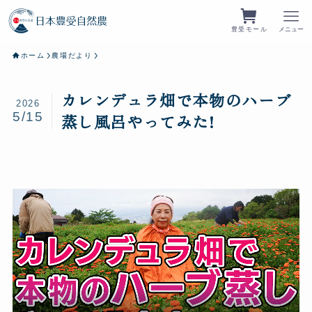
豊受モール
メニュー
ホーム
農場だより
カレンデュラ畑で本物のハーブ
2026
5/15
蒸し風呂やってみた!