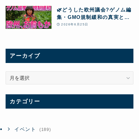
🌿どうした欧州議会?ゲノム編
集・GMO規制緩和の真実と、
本当の「食」
2026年6月25日
アーカイブ
ア
ー
カ
イ
カテゴリー
ブ
イベント
(189)