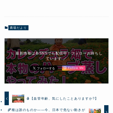
農場だより
＼ 最新情報は各SNSでも配信中！フォローお待ちし
ています ／
Follow Me
🩸【血管年齢、気にしたことありますか?】
🌾種は誰のものか——今、日本で危ない動きが