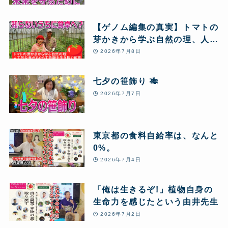
ウドファンディングに挑戦する
理由
【ゲノム編集の真実】トマトの
芽かきから学ぶ自然の理、人工
的な食がもたらす危機を生き抜
2026年7月8日
く知恵
七夕の笹飾り 🎋
2026年7月7日
東京都の食料自給率は、なんと
0%。
2026年7月4日
「俺は生きるぞ!」植物自身の
生命力を感じたという由井先生
2026年7月2日