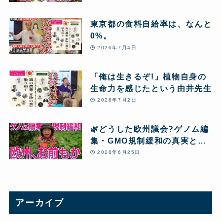
東京都の食料自給率は、なんと
0%。
2026年7月4日
「俺は生きるぞ!」植物自身の
生命力を感じたという由井先生
2026年7月2日
🌿どうした欧州議会?ゲノム編
集・GMO規制緩和の真実と、
本当の「食」
2026年6月25日
アーカイブ