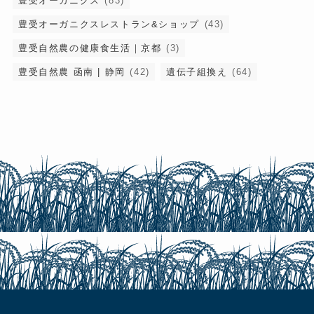
豊受オーガニクス
(83)
豊受オーガニクスレストラン&ショップ
(43)
豊受自然農の健康食生活｜京都
(3)
豊受自然農 函南 | 静岡
(42)
遺伝子組換え
(64)