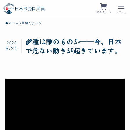
豊受モール
メニュー
ホーム
農場だより
🌾種は誰のものか——今、日本
2026
5/20
で危ない動きが起きています。