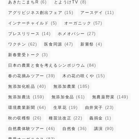
あきたこまちR
(6)
とようけTV
(8)
アグリビジネス創出フェア
(15)
アースデイ
(11)
インナーチャイルド
(5)
オーガニック
(57)
プレスリリース
(14)
ホメオパシー
(27)
ワクチン
(62)
医食同源
(47)
新嘗祭
(4)
新春豊受トーク
(3)
日本の農業と食を考えるシンポジウム
(84)
春の花摘みツアー
(39)
木の花の咲くや
(15)
無添加化粧品
(40)
無添加農業
(185)
無添加農法
(159)
無添加食品
(61)
無農薬野菜
(149)
環境農業新聞
(64)
生草花
(19)
由井寅子
(23)
秋の収穫祭
(26)
種苗法改正
(22)
義捐金
(1)
自然農体験ツアー
(46)
自然食
(36)
講演
(90)