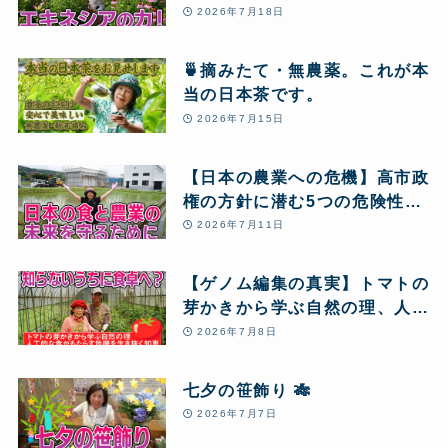
ネシア酵素12本】のリピート
2026年7月18日
注文が届きました! 血栓の危機
から大復活し、愛用し続ける秘
🍵摘みたて・無農薬。これが本
密とは!?
当の日本茶です。
2026年7月15日
【日本の農業への危機】高市政
権の方針に潜む5つの危険性
と、私たちが「自然農」のクラ
2026年7月11日
ウドファンディングに挑戦する
理由
【ゲノム編集の真実】トマトの
芽かきから学ぶ自然の理、人工
的な食がもたらす危機を生き抜
2026年7月8日
く知恵
七夕の笹飾り 🎋
2026年7月7日