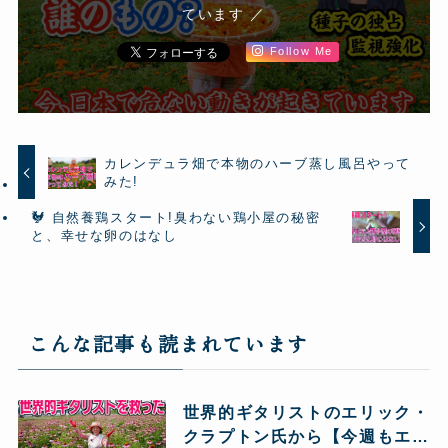
ています ／
Follow Me
カレンデュラ畑で本物のハーブ蒸し風呂やって
みた!
🐓 自然養鶏スタート!臭わない鶏小屋の秘密
と、幸せな卵のはなし
こんな記事も読まれています
世界的ギタリストのエリック・
クラプトン氏から【今週もエキ