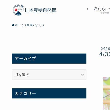
私たちに
about
ホーム
農場だより
202
4/3
アーカイブ
ア
ー
カ
イ
カテゴリー
ブ