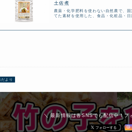
土佐煮
農薬・化学肥料を使わない自然農で、固
てた素材を使用した、食品・化粧品・日
場だより
＼ 最新情報は各SNSでも配信中！フ