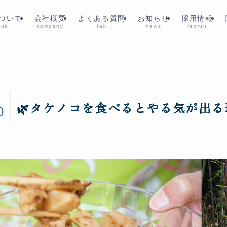
ついて
会社概要
よくある質問
お知らせ
採用情報
 us
company
faq
news
recruit
6
🌿タケノコを食べるとやる気が出る
0