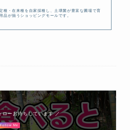
定種・在来種を自家採種し、土壌菌が豊富な圃場で育
用品が揃うショッピングモールです。
ォローお待ちしています ／
Follow Me