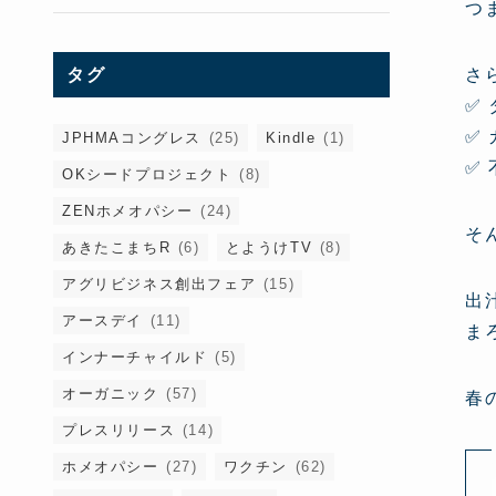
つ
さ
タグ
✅
✅
JPHMAコングレス
(25)
Kindle
(1)
✅
OKシードプロジェクト
(8)
ZENホメオパシー
(24)
そ
あきたこまちR
(6)
とようけTV
(8)
アグリビジネス創出フェア
(15)
出
アースデイ
(11)
ま
インナーチャイルド
(5)
オーガニック
(57)
春
プレスリリース
(14)
ホメオパシー
(27)
ワクチン
(62)