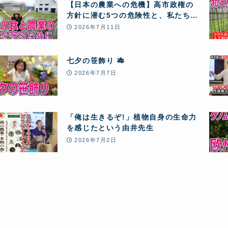
【日本の農業への危機】高市政権の
方針に潜む5つの危険性と、私たちが
「自然農」のクラウドファンディン
2026年7月11日
グに挑戦する理由
七夕の笹飾り 🎋
2026年7月7日
「俺は生きるぞ!」植物自身の生命力
を感じたという由井先生
2026年7月2日