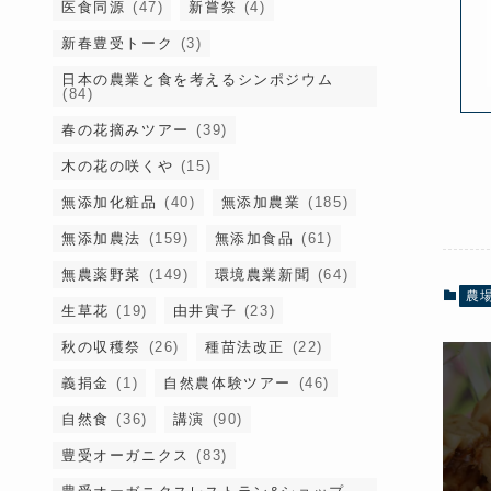
医食同源
(47)
新嘗祭
(4)
新春豊受トーク
(3)
日本の農業と食を考えるシンポジウム
(84)
春の花摘みツアー
(39)
木の花の咲くや
(15)
無添加化粧品
(40)
無添加農業
(185)
無添加農法
(159)
無添加食品
(61)
無農薬野菜
(149)
環境農業新聞
(64)
農
生草花
(19)
由井寅子
(23)
秋の収穫祭
(26)
種苗法改正
(22)
義捐金
(1)
自然農体験ツアー
(46)
自然食
(36)
講演
(90)
豊受オーガニクス
(83)