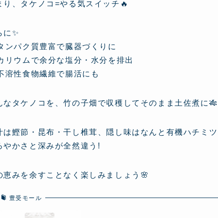
まり、タケノコ=やる気スイッチ🔥
らに✨
 タンパク質豊富で臓器づくりに
 カリウムで余分な塩分・水分を排出
 不溶性食物繊維で腸活にも
んなタケノコを、竹の子畑で収穫してそのまま土佐煮に🎋
汁は鰹節・昆布・干し椎茸、隠し味はなんと有機ハチミツ
ろやかさと深みが全然違う!
の恵みを余すことなく楽しみましょう🌸
豊受モール