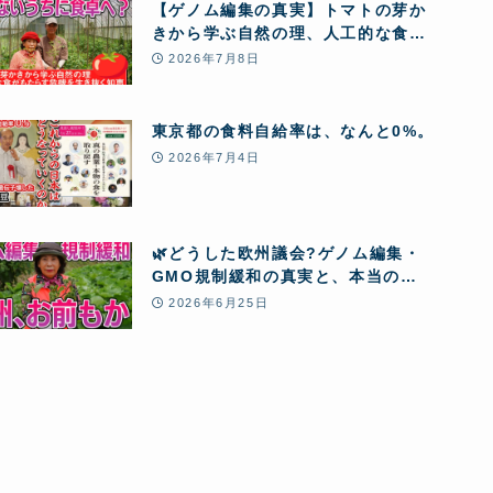
【ゲノム編集の真実】トマトの芽か
きから学ぶ自然の理、人工的な食が
もたらす危機を生き抜く知恵
2026年7月8日
東京都の食料自給率は、なんと0%。
2026年7月4日
🌿どうした欧州議会?ゲノム編集・
GMO規制緩和の真実と、本当の
「食」
2026年6月25日