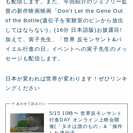
も配信します。また、今回紹介のジェフリー監
督の新作映画映画「Don’t Let the Gene Out
of the Bottle(遺伝子を実験室のビンから放出
してはならない)」(16分 日本語版)お披露目!
加えて、寅子先生、「世界 反モンサント&バ
イエル行進の日」イベントへの寅子先生のメッ
セージも配信します。
日本が変われば世界が変わります ! ぜひリンキ
ングください
あわせて読みたい
5/15 10時〜 世界反モンサント
行進DAY オンライン上映会開
催(「タネは誰のもの」&「操作
した遺伝子…