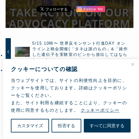
Follow Me
5/15 10時〜 世界反モンサント行進DAY オン
ライン上映会開催(「タネは誰のもの」&「操作
した遺伝子を実験室のビンから放出してはなら
ない」)
クッキーについての確認
5/15(土) 映画「種子は誰のもの」「遺伝子を実
験室のビンから放出してはならない」オンライ
当ウェブサイトでは、サイトの利便性向上を目的に、
ン上映会 原村監督&寅子先生トーク
クッキーを使用しております。詳細はクッキーポリシ
ーをご覧ください。
また、サイト利用を継続することにより、クッキーの
使用に同意するものとします。
クッキーポリシー
こんな記事も読まれています
カスタマイズ
拒否する
すべてに同意する
詳しい説明「植物ワクチン」を