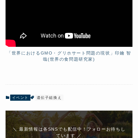
「世界におけるGMO・グリホサート問題の現状」印鑰 智
哉(世界の食問題研究家)
イベント
遺伝子組換え
＼ 最新情報は各SNSでも配信中！フォローお待ちし
ています ／