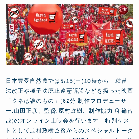
日本豊受自然農では5/15(土)10時から、種苗
法改正や種子法廃止違憲訴訟などを扱った映画
「タネは誰のもの」(62分 制作プロデューサ
ー:山田正彦、監督:原村政樹、制作協力:印鑰智
哉)のオンライン上映会を行います。特別ゲス
トとして原村政樹監督からのスペシャルトーク