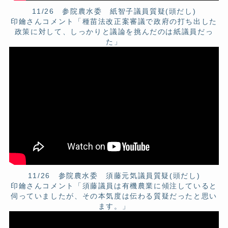
11/26 参院農水委 紙智子議員質疑(頭だし)
印鑰さんコメント「種苗法改正案審議で政府の打ち出した
政策に対して、しっかりと議論を挑んだのは紙議員だっ
た」
11/26 参院農水委 須藤元気議員質疑(頭だし)
印鑰さんコメント「須藤議員は有機農業に傾注していると
伺っていましたが、その本気度は伝わる質疑だったと思い
ます。」