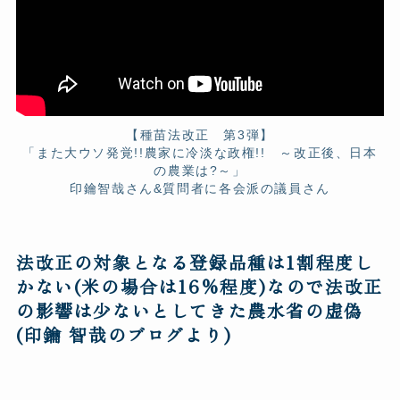
【種苗法改正 第3弾】
「また大ウソ発覚!!農家に冷淡な政権!! ～改正後、日本
の農業は?～」
印鑰智哉さん&質問者に各会派の議員さん
法改正の対象となる登録品種は1割程度し
かない(米の場合は16%程度)なので法改正
の影響は少ないとしてきた農水省の虚偽
(印鑰 智哉のブログより)