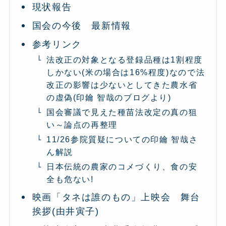
現状報告
国会の今後 最新情報
参考リンク
法改正の対象となる登録品種は1割程度
しかない(米の場合は16%程度)なので法
改正の影響は少ないとしてきた農水省
の虚偽(印鑰 智哉のブログより)
国会審議で見えた種苗法改定の真の狙
い～論点の再整理
11/26参院質疑についての印鑰 智哉さ
ん解説
日本伝統の農家のコメづくり、食の安
全も危ない!
映画「タネは誰のもの」上映会 舞台
挨拶(由井寅子)