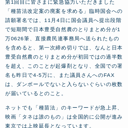
第1回目に皆さまに緊急協力いただきました
「種苗法改定案の廃案を求める」臨時国会への
請願署名では、11月4日に国会議員へ提出段階
で短期間で日本豊受自然農のとりまとめ分が1
万0626筆、直接農民連事務局へ送られたもの
を含めると、第一次締め切りでは、なんと日本
豊受自然農のとりまとめ分が初回ではの過半数
を超え、このことが起爆剤となり、全国での署
名も昨日で4-5万に、また議員さんへのFAX
は、ダンボールでないと入らないぐらいの枚数
が届いているとのこと。
ネットでも「種苗法」のキーワードが急上昇、
映画「タネは誰のもの」は全国的に公開が進み
東京では上映延長となっています。