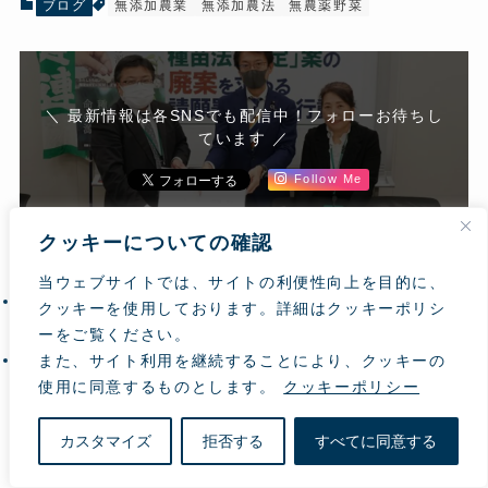
ブログ
無添加農業
無添加農法
無農薬野菜
＼ 最新情報は各SNSでも配信中！フォローお待ちし
ています ／
Follow Me
クッキーについての確認
当ウェブサイトでは、サイトの利便性向上を目的に、
メルマガより転載 種苗法改正案 11/26(木)参院審議
クッキーを使用しております。詳細はクッキーポリシ
入り注目しましょう
ーをご覧ください。
【報告】午後の部 国民生活を破壊するTPP協
また、サイト利用を継続することにより、クッキーの
定などの問題を考えるシンポジウム
使用に同意するものとします。
クッキーポリシー
カスタマイズ
拒否する
すべてに同意する