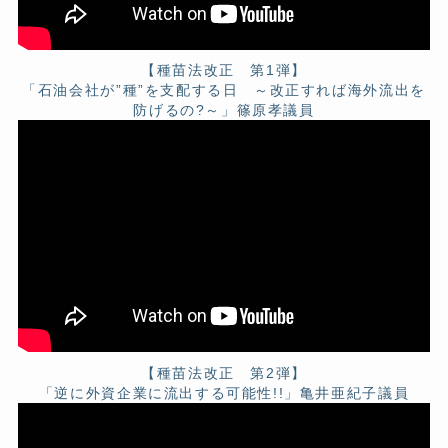
【種苗法改正 第1弾】
「石油会社が”種”を支配する日 ～改正すれば海外流出を
防げるの?～」篠原孝議員
【種苗法改正 第2弾】
「逆に外資企業に流出する可能性!!」亀井亜紀子議員