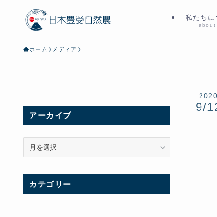
私たちに
about
ホーム
メディア
202
9/1
アーカイブ
ア
ー
カ
イ
カテゴリー
ブ