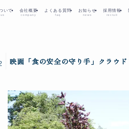
ついて
会社概要
よくある質問
お知らせ
採用情報
 us
company
faq
news
recruit
0
映画「食の安全の守り手」クラウド
2