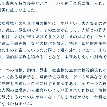
して農家が特許侵害だとグローバル種子企業に訴えられ、
現実に起こりました。
大な環境との相互作用の果てに、地球という大きな命の循
物、昆虫、微生物です。その土台があって、人類との膨大
の種は、人類が守り続けてきた人類共通の財産です。その
や遺伝子組み換えなどの操作を加え、特許、知的財産権を
分のものと言っているのと同じで道を外れています。まし
許、知的財産権を認めることなど、本来ありえない判断で
つ一つの植物、動物、昆虫、微生物の生命の物質的現れが
ものである遺伝子を、遺伝子組み換え、ゲノム編集などで
の尊厳を無視した自然に対する冒涜であり、その一つの役
な人間の傲慢さから生命をいじくり回された作物は、植物
で維持するための力が弱くなってしまうばかりか、食料と
になりかねません.