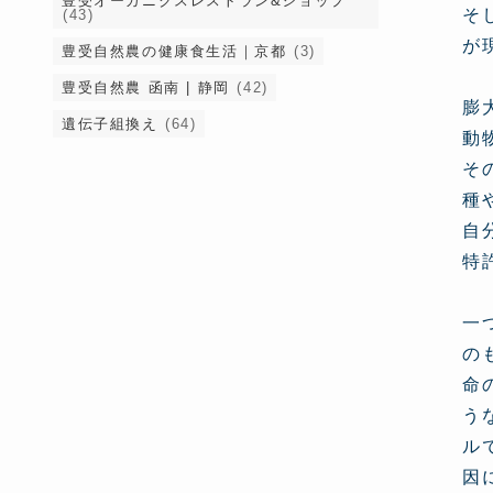
豊受オーガニクスレストラン&ショップ
そ
(43)
が
豊受自然農の健康食生活｜京都
(3)
豊受自然農 函南 | 静岡
(42)
膨
遺伝子組換え
(64)
動
そ
種
自
特
一
の
命
う
ル
因