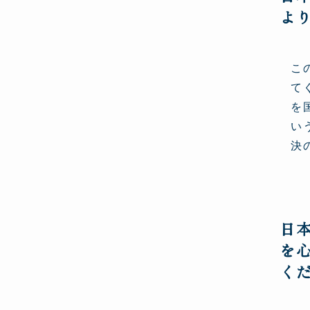
よ
こ
て
を
い
決
日
を
く