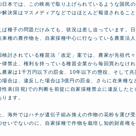
の日本では、この映画で取り上げられているような国民の
や解決策はマスメディアなどではほとんど報道されること
えば種子の問題だけみても、状況は差し迫っています。日
在来種の農作物を、自家採種中心に行なっている農業法人
回検討されている種苗法「改定」案では、農家が先祖代々
一律禁止、権利を持っている種苗企業から毎回買わなけれ
人農家は1千万円以下の罰金、10年以下の懲役、そして
の場合は、違反した場合は3億円の罰金、さらに在来種な
特性表(目視)での判断を前提に自家採種禁止に違反した
あります。
た、海外ではハチが遺伝子組み換えの作物の花粉を運び受
のせいでないのに、自家採種で作物を栽培し知的財産権を