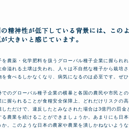
間の精神性が低下している背景には、この
題が大きいと感じています。
子を農薬・化学肥料を扱うグローバル種子企業に握られれ
生命溢れる土壌は失われ、人々は不自然な種子から栽培さ
物を食べるしかなくなり、病気になるのは必至です。ぜひ
外でのグローバル種子企業の横暴と各国の農民や市民との
業に握られることが食糧安全保障上、どれだけリスクの高
殖しただけで、違反したとみなされた場合は3億円の罰金
する農業を続けることができましょうか。あまりにも日本
うか。このような日本の農家や農業を潰しかねないような