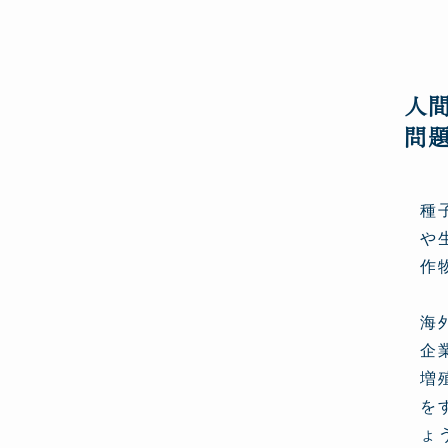
人
問
種
や
作
海
企
増
を
ょ