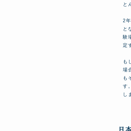
と
2
と
験
定
も
場
も
す
し
日