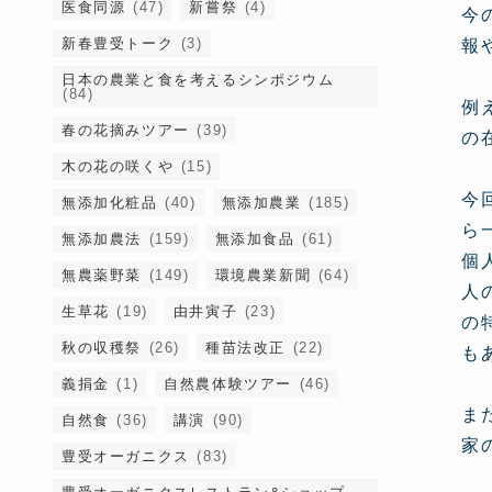
医食同源
(47)
新嘗祭
(4)
今
新春豊受トーク
(3)
報
日本の農業と食を考えるシンポジウム
(84)
例
春の花摘みツアー
(39)
の
木の花の咲くや
(15)
今
無添加化粧品
(40)
無添加農業
(185)
ら
無添加農法
(159)
無添加食品
(61)
個
無農薬野菜
(149)
環境農業新聞
(64)
人
生草花
(19)
由井寅子
(23)
の
秋の収穫祭
(26)
種苗法改正
(22)
も
義捐金
(1)
自然農体験ツアー
(46)
ま
自然食
(36)
講演
(90)
家
豊受オーガニクス
(83)