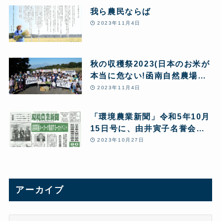
我ら農民ならば
2023年11月4日
秋の収穫祭2023(日本のお米が
本当に危ない!函南自然農場か
ら緊急アピールを行いました)
2023年11月4日
「環境農業新聞」令和5年10月
15日号に、由井寅子名誉会長
の「改めて問う!あきたこまち
2023年10月27日
R全量変換R 10の問題点」と
第24回JPHMAコングレス開催
報告が5ページにわたり特集掲
載されました。
アーカイブ
ア