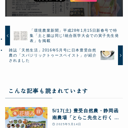
「環境農業新聞」平成28年1月15日新春号で特
集「土と腸は同じ!統合医学大会での寅子先生発
表」を掲載
雑誌「天然生活」2016年5月号に日本豊受自然
農の「スパジリックトゥースペイスト」が紹介
されました
こんな記事も読まれています
5/17(土) 豊受自然農・静岡函
南農場「とらこ先生と行く 春
の花摘みツアー」1日まるごと
2025年5月14日