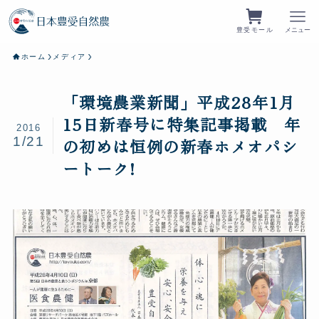
豊受モール
メニュー
ホーム
メディア
「環境農業新聞」平成28年1月
15日新春号に特集記事掲載 年
2016
1/21
の初めは恒例の新春ホメオパシ
ートーク!