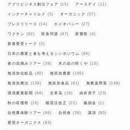
アグリビジネス創出フェア
(15)
アースデイ
(11)
インナーチャイルド
(5)
オーガニック
(57)
プレスリリース
(14)
ホメオパシー
(27)
ワクチン
(62)
医食同源
(47)
新嘗祭
(4)
新春豊受トーク
(3)
日本の農業と食を考えるシンポジウム
(84)
春の花摘みツアー
(39)
木の花の咲くや
(15)
無添加化粧品
(40)
無添加農業
(185)
無添加農法
(159)
無添加食品
(61)
無農薬野菜
(149)
環境農業新聞
(64)
生草花
(19)
由井寅子
(23)
秋の収穫祭
(26)
種苗法改正
(22)
義捐金
(1)
自然農体験ツアー
(46)
自然食
(36)
講演
(90)
豊受オーガニクス
(83)