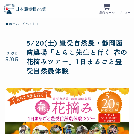
豊受モール
メニュー
ホーム
イベント
5/20(土) 豊受自然農・静岡函
南農場「とらこ先生と行く 春の
2023
5/05
花摘みツアー」1日まるごと豊
受自然農体験