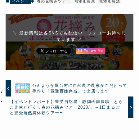
イベント
春の花摘みツアー
無添加農業
無添加農法
＼ 最新情報は各SNSでも配信中！フォローお待ちし
ています ／
Follow Me
4/9 ようが屋台村に自然農の農家がこだわって
手作り「豊受百姓弁当」で出店します
【イベントレポート】豊受自然農・静岡函南農場「とら
こ先生と行く＼春の花摘みツアー2023/」～1日まるご
と豊受自然農体験ツアー〜