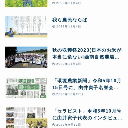
2023年11月4日
我ら農民ならば
2023年11月4日
秋の収穫祭2023(日本のお米が
本当に危ない!函南自然農場か
ら緊急アピールを行いました)
2023年11月4日
「環境農業新聞」令和5年10月
15日号に、由井寅子名誉会長
の「改めて問う!あきたこまち
2023年10月27日
R全量変換R 10の問題点」と
第24回JPHMAコングレス開催
「セラピスト」令和5年10月号
報告が5ページにわたり特集掲
に由井寅子代表のインタビュー
載されました。
記事が掲載されました
2023年9月11日