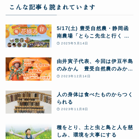
こんな記事も読まれています
5/17(土) 豊受自然農・静岡函
南農場「とらこ先生と行く 春
の花摘みツアー」1日まるごと
2025年5月14日
豊受自然農体験
由井寅子代表、今回は伊豆半島
のみかん 豊受自然農のみかん
農場からお送りします♪
2023年12月14日
人の身体は食べたものからつく
られる
2023年11月8日
種をとり、土と虫と鳥と人を慈
しみ、環境を大事にする