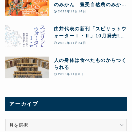
のみかん 豊受自然農のみかん
農場からお送りします♪
2023年12月14日
由井代表の新刊「スピリットウ
ォーターⅠ・Ⅱ」10月発売!
「毒と私」Kindle版 99円で復
2023年11月24日
刊
人の身体は食べたものからつく
られる
2023年11月8日
アーカイブ
ア
ー