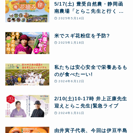
5/17(土) 豊受自然農・静岡函
南農場「とらこ先生と行く 春
の花摘みツアー」1日まるごと
2025年5月14日
豊受自然農体験
米でスギ花粉症を予防?
2025年1月18日
私たちは安心安全で栄養あるも
のが食べたーい!
2024年6月12日
2/10(土)10-17時 井上正康先生
迎えとらこ先生|緊急ライブ
2024年1月31日
由井寅子代表、今回は伊豆半島