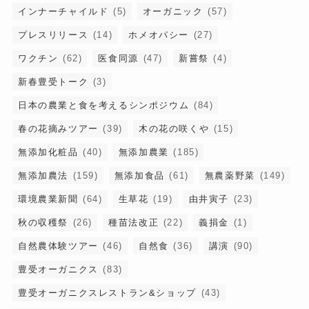
インナーチャイルド
(5)
オーガニック
(57)
プレスリリース
(14)
ホメオパシー
(27)
ワクチン
(62)
医食同源
(47)
新嘗祭
(4)
新春豊受トーク
(3)
日本の農業と食を考えるシンポジウム
(84)
春の花摘みツアー
(39)
木の花の咲くや
(15)
無添加化粧品
(40)
無添加農業
(185)
無添加農法
(159)
無添加食品
(61)
無農薬野菜
(149)
環境農業新聞
(64)
生草花
(19)
由井寅子
(23)
秋の収穫祭
(26)
種苗法改正
(22)
義捐金
(1)
自然農体験ツアー
(46)
自然食
(36)
講演
(90)
豊受オーガニクス
(83)
豊受オーガニクスレストラン&ショップ
(43)