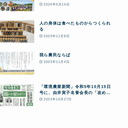
ー」1日まるごと豊受自然農体験
2025年5月14日
人の身体は食べたものからつくられ
る
2023年11月8日
我ら農民ならば
2023年11月4日
「環境農業新聞」令和5年10月15日
号に、由井寅子名誉会長の「改めて
問う!あきたこまちR全量変換R 10の
2023年10月27日
問題点」と第24回JPHMAコングレ
ス開催報告が5ページにわたり特集掲
載されました。