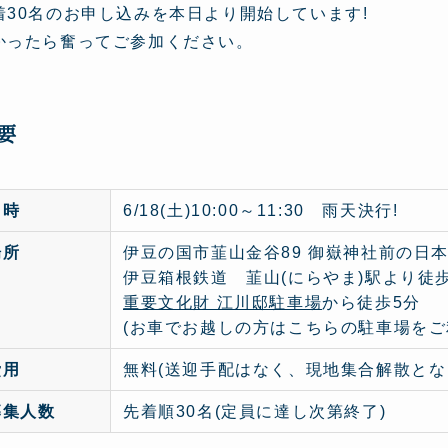
着30名のお申し込みを本日より開始しています!
かったら奮ってご参加ください。
要
日時
6/18(土)10:00～11:30 雨天決行!
場所
伊豆の国市韮山金谷89 御嶽神社前の日
伊豆箱根鉄道 韮山(にらやま)駅より徒歩
重要文化財 江川邸駐車場
から徒歩5分
(お車でお越しの方はこちらの駐車場をご
費用
無料(送迎手配はなく、現地集合解散とな
募集人数
先着順30名(定員に達し次第終了)