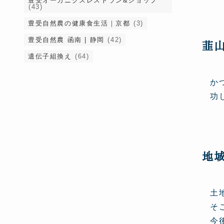
豊受オーガニクスレストラン&ショップ
(43)
豊受自然農の健康食生活｜京都
(3)
豊受自然農 函南 | 静岡
(42)
韮
遺伝子組換え
(64)
か
功
地
土
そ
今