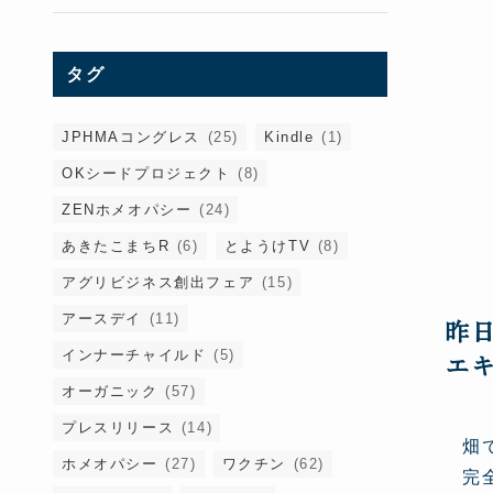
タグ
JPHMAコングレス
(25)
Kindle
(1)
OKシードプロジェクト
(8)
ZENホメオパシー
(24)
あきたこまちR
(6)
とようけTV
(8)
アグリビジネス創出フェア
(15)
アースデイ
(11)
昨
インナーチャイルド
(5)
エ
オーガニック
(57)
プレスリリース
(14)
畑
ホメオパシー
(27)
ワクチン
(62)
完