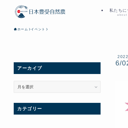
私たちに
about
ホーム
イベント
202
6/0
アーカイブ
ア
ー
カ
イ
カテゴリー
ブ