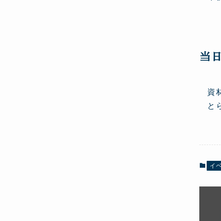
当
資
と
イ