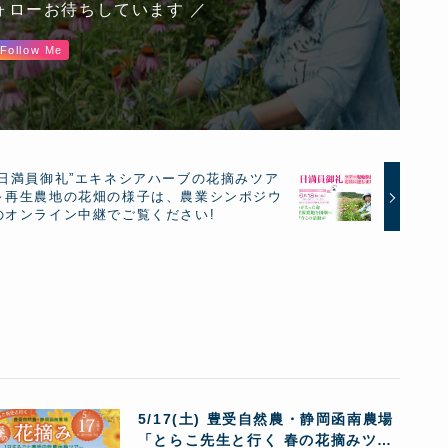
ォローお待ちしています ／
Follow Me
即日満員御礼”エキネシアハーブの花摘みツア
～再生農地の花畑の様子は、農業シンポジウ
のオンライン中継でご覧ください!
5/17(土) 豊受自然農・静岡函南農場
「とらこ先生と行く 春の花摘みツア