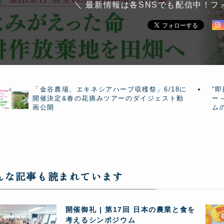
＼ 最新情報は各SNSでも配信中！フ
「金谷農場、エキネシアハーブ収穫祭」6/18に
“
開催決定&春の花摘みツアーのダイジェスト動
ー
画公開
ム
んな記事も読まれています
開催御礼 | 第17回 日本の農業と食を
考えるシンポジウム