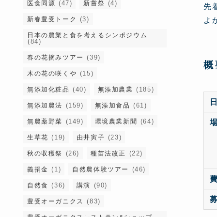
医食同源
(47)
新嘗祭
(4)
先
新春豊受トーク
(3)
よ
日本の農業と食を考えるシンポジウム
(84)
春の花摘みツアー
(39)
概
木の花の咲くや
(15)
無添加化粧品
(40)
無添加農業
(185)
無添加農法
(159)
無添加食品
(61)
無農薬野菜
(149)
環境農業新聞
(64)
生草花
(19)
由井寅子
(23)
秋の収穫祭
(26)
種苗法改正
(22)
義捐金
(1)
自然農体験ツアー
(46)
自然食
(36)
講演
(90)
豊受オーガニクス
(83)