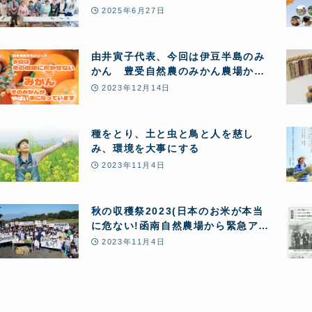
2025年6月27日
由井寅子代表、今回は伊豆半島のみ
かん 豊受自然農のみかん農場から
お送りします♪
2023年12月14日
種をとり、土と虫と鳥と人を慈し
み、環境を大事にする
2023年11月4日
秋の収穫祭2023(日本のお米が本当
に危ない!函南自然農場から緊急アピ
ールを行いました)
2023年11月4日