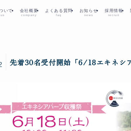
ついて
会社概要
よくある質問
お知らせ
採用情報
 us
company
faq
news
recruit
2
先着30名受付開始「6/18エキネ
2