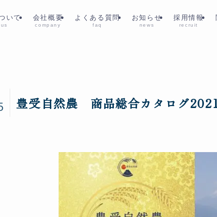
ついて
会社概要
よくある質問
お知らせ
採用情報
 us
company
faq
news
recruit
1
豊受自然農 商品総合カタログ202
5