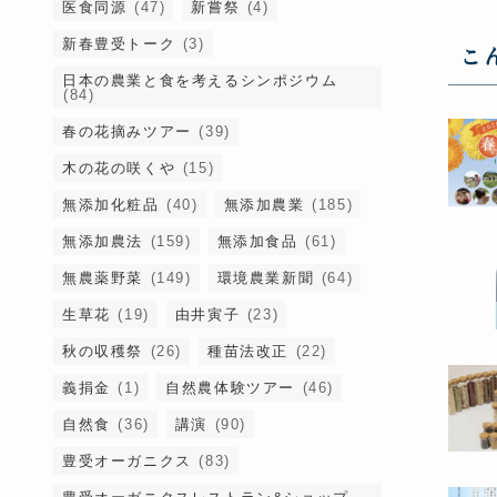
医食同源
(47)
新嘗祭
(4)
新春豊受トーク
(3)
こ
日本の農業と食を考えるシンポジウム
(84)
春の花摘みツアー
(39)
木の花の咲くや
(15)
無添加化粧品
(40)
無添加農業
(185)
無添加農法
(159)
無添加食品
(61)
無農薬野菜
(149)
環境農業新聞
(64)
生草花
(19)
由井寅子
(23)
秋の収穫祭
(26)
種苗法改正
(22)
義捐金
(1)
自然農体験ツアー
(46)
自然食
(36)
講演
(90)
豊受オーガニクス
(83)