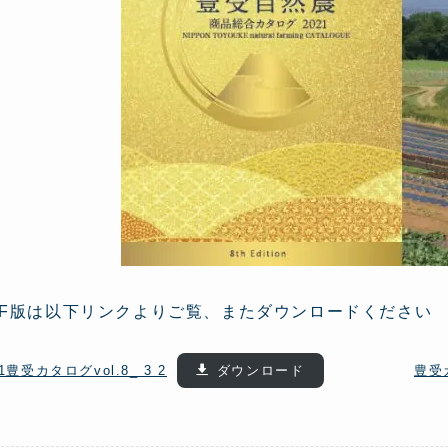
DF版は以下リンクよりご覧、またダウンロードください
21豊受カタログvol.8_ 3 2
ダウンロード
豊受カ