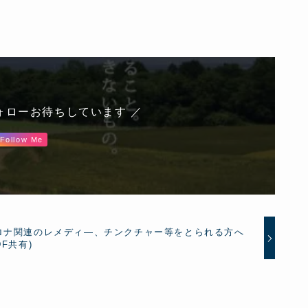
ォローお待ちしています ／
Follow Me
ロナ関連のレメディ―、チンクチャー等をとられる方へ
DF共有)