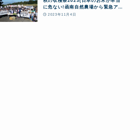
秋の収穫祭2023(日本のお米が本当
に危ない!函南自然農場から緊急アピ
ールを行いました)
2023年11月4日