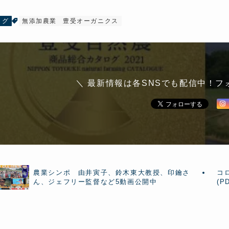
ログ
無添加農業
豊受オーガニクス
＼ 最新情報は各SNSでも配信中！フ
農業シンポ 由井寅子、鈴木東大教授、印鑰さ
コ
ん、ジェフリー監督など5動画公開中
(P