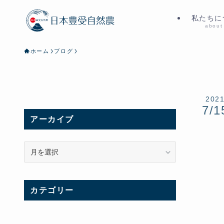
私たちに
about
ホーム
ブログ
202
7/1
アーカイブ
ア
ー
カ
イ
カテゴリー
ブ