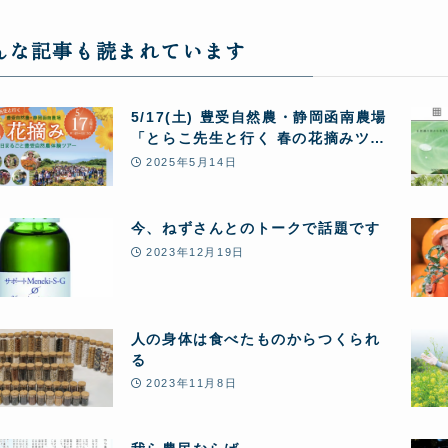
んな記事も読まれています
5/17(土) 豊受自然農・静岡函南農場
「とらこ先生と行く 春の花摘みツア
ー」1日まるごと豊受自然農体験
2025年5月14日
今、ねずさんとのトークで話題です
2023年12月19日
人の身体は食べたものからつくられ
る
2023年11月8日