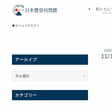
私たちに
about
ホーム
ブログ
202
11/
アーカイブ
ア
ー
カ
イ
カテゴリー
ブ