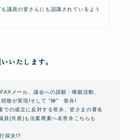
ども議員の皆さんにも認識されているよう
願いいたします。
FAXメール、議会への請願・嘆願活動、
致が実現!そして “神” 答弁!
案での成立に反対する答弁、皆さまの署名
議員(共産)も法案廃案へ名答弁こちらも
行採決!?