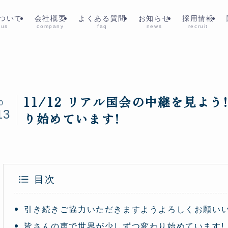
ついて
会社概要
よくある質問
お知らせ
採用情報
 us
company
faq
news
recruit
11/12 リアル国会の中継を見よ
0
13
り始めています!
目次
引き続きご協力いただきますようよろしくお願い
皆さんの声で世界が少しずつ変わり始めています!