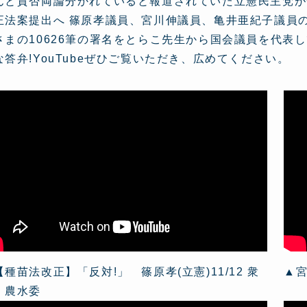
んと賛否両論分かれていると報道されていた立憲民主党が
正法案提出へ 篠原孝議員、宮川伸議員、亀井亜紀子議員の
さまの10626筆の署名をとらこ先生から国会議員を代表
な答弁!YouTubeぜひご覧いただき、広めてください。
【種苗法改正】「反対!」 篠原孝(立憲)11/12 衆
▲
・農水委