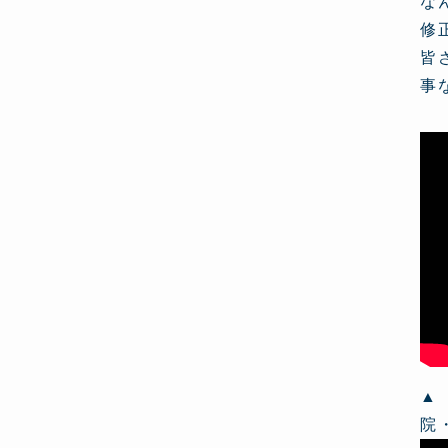
な
修
皆
事
▲
院