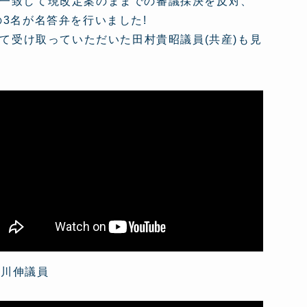
一致して現改定案のままでの審議採決を反対、
3名が名答弁を行いました!
して受け取っていただいた田村貴昭議員(共産)も見
宮川伸議員