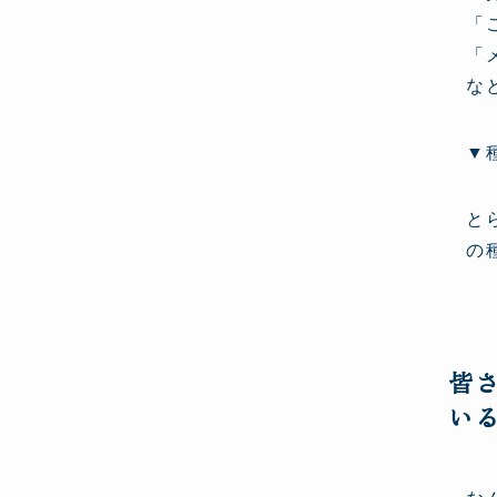
「
「
な
▼
と
の
皆
い