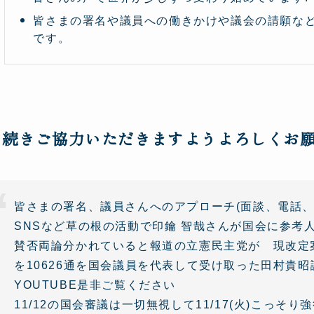
皆さまの署名や議員への働きかけや議会の請願な
です。
き続きご協力いただきますようよろしくお
皆さまの署名、議員さんへのアプローチ(面談、電話、
SNSなど草の根の活動で印鑰 智哉さんが国会に参考人招
賛否両論分かれていると報道の立憲民主党が 現改定
を10626通を国会議員を代表して受け取った田村貴昭
YOUTUBE是非ご覧ください
11/12の国会審議は一切無視して11/17(火)こっそり強