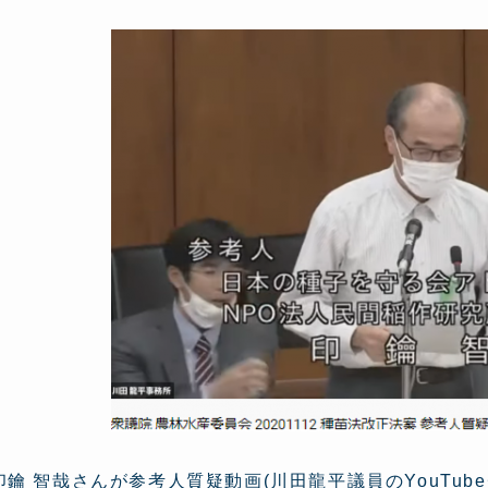
印鑰 智哉さんが参考人質疑動画(川田龍平議員のYouTub