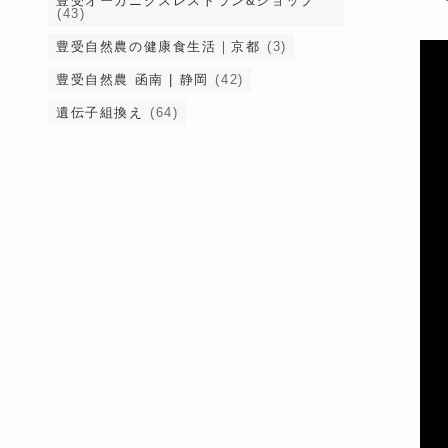
豊受オーガニクスレストラン&ショップ
(43)
豊受自然農の健康食生活｜京都
(3)
豊受自然農 函南 | 静岡
(42)
遺伝子組換え
(64)