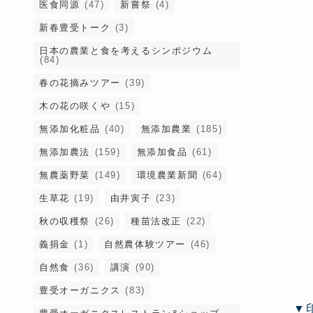
医食同源
(47)
新嘗祭
(4)
新春豊受トーク
(3)
日本の農業と食を考えるシンポジウム
(84)
春の花摘みツアー
(39)
木の花の咲くや
(15)
無添加化粧品
(40)
無添加農業
(185)
無添加農法
(159)
無添加食品
(61)
無農薬野菜
(149)
環境農業新聞
(64)
生草花
(19)
由井寅子
(23)
秋の収穫祭
(26)
種苗法改正
(22)
義捐金
(1)
自然農体験ツアー
(46)
自然食
(36)
講演
(90)
豊受オーガニクス
(83)
▼