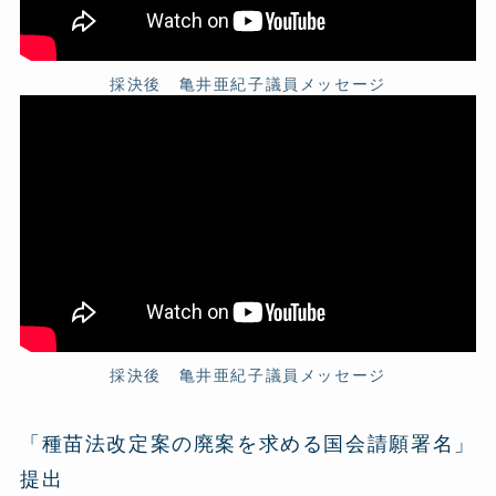
採決後 亀井亜紀子議員メッセージ
採決後 亀井亜紀子議員メッセージ
「種苗法改定案の廃案を求める国会請願署名」
提出