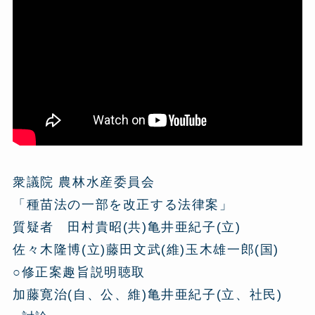
衆議院 農林水産委員会
「種苗法の一部を改正する法律案」
質疑者 田村貴昭(共)亀井亜紀子(立)
佐々木隆博(立)藤田文武(維)玉木雄一郎(国)
○修正案趣旨説明聴取
加藤寛治(自、公、維)亀井亜紀子(立、社民)