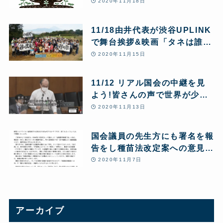
る
2020年11月18日
11/18由井代表が渋谷UPLINK
で舞台挨拶&映画「タネは誰の
もの」視聴者の感想
2020年11月15日
11/12 リアル国会の中継を見
よう!皆さんの声で世界が少し
ずつ変わり始めています!
2020年11月13日
国会議員の先生方にも署名を報
告をし種苗法改定案への意見を
伝える活動を続けています
2020年11月7日
アーカイブ