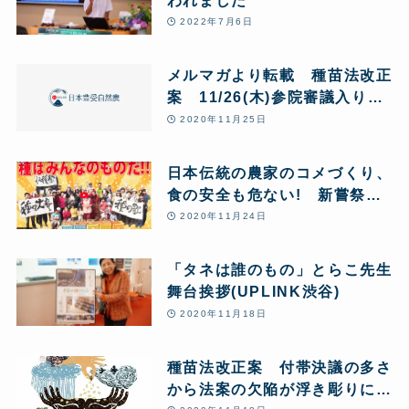
2022年7月6日
メルマガより転載 種苗法改正
案 11/26(木)参院審議入り注
目しましょう
2020年11月25日
日本伝統の農家のコメづくり、
食の安全も危ない! 新嘗祭の
日に種苗法改正案について農業
2020年11月24日
法人スタッフとして考えたこと
「タネは誰のもの」とらこ先生
舞台挨拶(UPLINK渋谷)
2020年11月18日
種苗法改正案 付帯決議の多さ
から法案の欠陥が浮き彫りにな