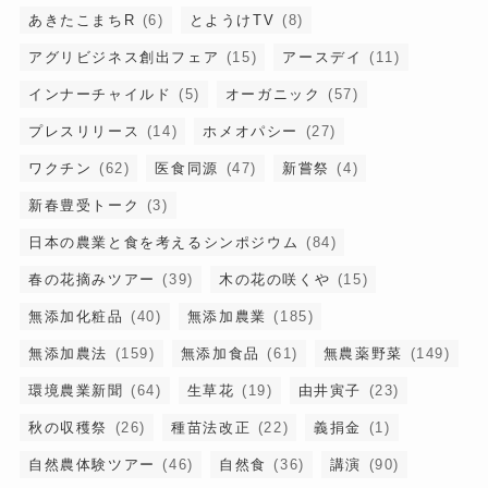
あきたこまちR
(6)
とようけTV
(8)
アグリビジネス創出フェア
(15)
アースデイ
(11)
インナーチャイルド
(5)
オーガニック
(57)
プレスリリース
(14)
ホメオパシー
(27)
ワクチン
(62)
医食同源
(47)
新嘗祭
(4)
新春豊受トーク
(3)
日本の農業と食を考えるシンポジウム
(84)
春の花摘みツアー
(39)
木の花の咲くや
(15)
無添加化粧品
(40)
無添加農業
(185)
無添加農法
(159)
無添加食品
(61)
無農薬野菜
(149)
環境農業新聞
(64)
生草花
(19)
由井寅子
(23)
秋の収穫祭
(26)
種苗法改正
(22)
義捐金
(1)
自然農体験ツアー
(46)
自然食
(36)
講演
(90)