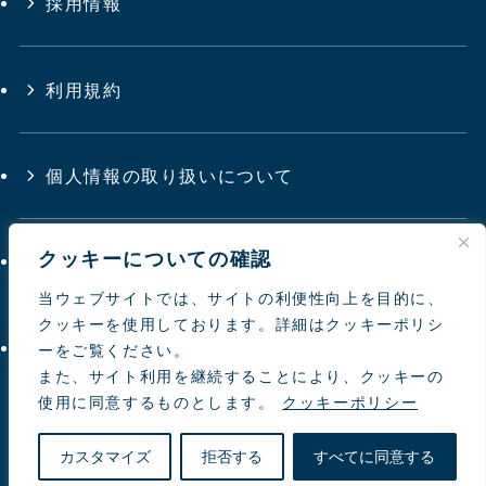
採用情報
利用規約
個人情報の取り扱いについて
クッキーについての確認
サイトマップ
当ウェブサイトでは、サイトの利便性向上を目的に、
クッキーを使用しております。詳細はクッキーポリシ
お問い合わせ
ーをご覧ください。
また、サイト利用を継続することにより、クッキーの
使用に同意するものとします。
クッキーポリシー
© 1997-
2026 NIPPON TOYOUKE
カスタマイズ
拒否する
すべてに同意する
natural farming Co.Ltd.