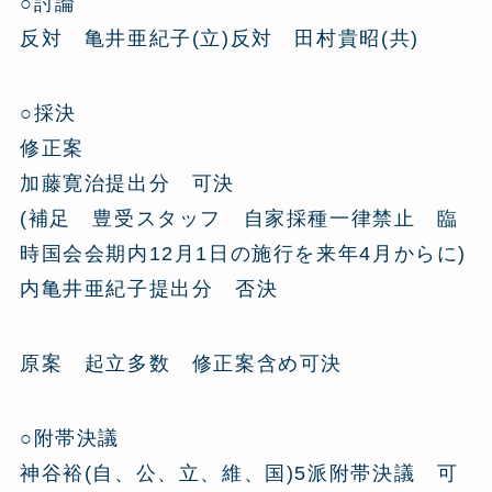
○討論
反対 亀井亜紀子(立)反対 田村貴昭(共)
○採決
修正案
加藤寛治提出分 可決
(補足 豊受スタッフ 自家採種一律禁止 臨
時国会会期内12月1日の施行を来年4月からに)
内亀井亜紀子提出分 否決
原案 起立多数 修正案含め可決
○附帯決議
神谷裕(自、公、立、維、国)5派附帯決議 可