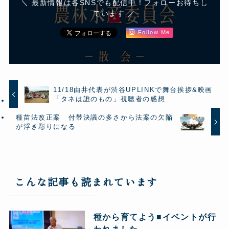
＼ 最新情報は各SNSでも配信中！フォローお待ちし
ています ／
Follow Me
11/18由井代表が渋谷UPLINKで舞台挨拶&映画
「タネは誰のもの」視聴者の感想
種苗法改正案 付帯決議の多さから法案の欠陥
が浮き彫りになる
こんな記事も読まれています
種から育てよう■イベントが行
われました