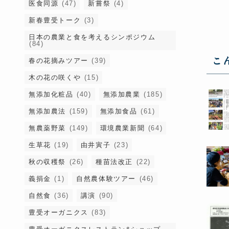
医食同源
(47)
新嘗祭
(4)
新春豊受トーク
(3)
日本の農業と食を考えるシンポジウム
(84)
こ
春の花摘みツアー
(39)
木の花の咲くや
(15)
無添加化粧品
(40)
無添加農業
(185)
無添加農法
(159)
無添加食品
(61)
無農薬野菜
(149)
環境農業新聞
(64)
生草花
(19)
由井寅子
(23)
秋の収穫祭
(26)
種苗法改正
(22)
義捐金
(1)
自然農体験ツアー
(46)
自然食
(36)
講演
(90)
豊受オーガニクス
(83)