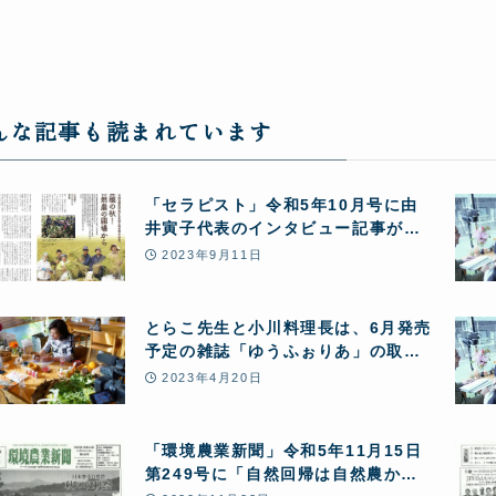
んな記事も読まれています
「セラピスト」令和5年10月号に由
井寅子代表のインタビュー記事が掲
載されました
2023年9月11日
とらこ先生と小川料理長は、6月発売
予定の雑誌「ゆうふぉりあ」の取材
を受けました
2023年4月20日
「環境農業新聞」令和5年11月15日
第249号に「自然回帰は自然農か