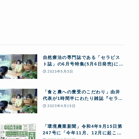
自然療法の専門誌である「セラピス
ト誌」の6月号特集(5月6日発売)に掲
載されました
2023年5月3日
「食と農への豊受のこだわり」由井
代表が1時間半にわたり雑誌『セラピ
スト』の取材を受けました
2023年4月15日
「環境農業新聞」令和4年9月15日第
247号に「今年11月、12月に起こり