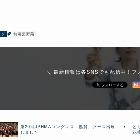
ログ
無農薬野菜
＼ 最新情報は各SNSでも配信中！フ
第20回JPHMAコングレス 協賛、ブース出展
と
しました
花