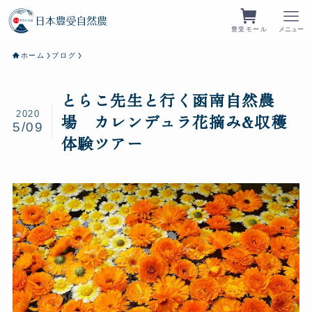
豊受モール
メニュー
ホーム
ブログ
とらこ先生と行く函南自然農
2020
場 カレンデュラ花摘み&収穫
5/09
体験ツアー