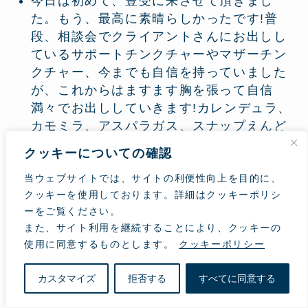
今日は初めて、豊受に来させて頂きまし
た。もう、最高に素晴らしかったです!普
段、相談会でクライアントさんにお出しし
ているサポートチンクチャーやマザーチン
クチャー、今までも自信を持っていました
が、これからはますます胸を張って自信
満々でお出ししていきます!カレンデュラ、
カモミラ、アスパラガス、スナップえんど
う、そして豊受の大地からエネルギーをた
クッキーについての確認
くさん頂けました(キラキラ)。由井先生、
お誕生日おめでとうございます(スマイ
当ウェブサイトでは、サイトの利便性向上を目的に、
クッキーを使用しております。詳細はクッキーポリシ
ル)。年々お元気でキラキラ度が増して嬉し
ーをご覧ください。
いです。最後の演説もすばらしかったです
また、サイト利用を継続することにより、クッキーの
ー。もっとああいうお話もききたい。
使用に同意するものとします。
クッキーポリシー
農場ツアーというものに初めて参加しまし
たが、気持ち良い天気で美しい野菜を見て
カスタマイズ
拒否する
すべてに同意する
食べて、心も身体もすっかり元気になりま
した。花摘みや茶摘みをすると、体がすー