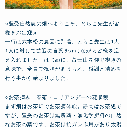
○豊受自然農の畑へようこそ、とらこ先生が皆
様をお出迎え
一行は六本松の農園に到着。とらこ先生は1人
1人に対して歓迎の言葉をかけながら皆様を迎
え入れました。はじめに、富士山を仰ぐ禊ぎの
意味で、全員で祝詞があげられ、感謝と清めを
行う事から始まりました。
○お茶摘み 春菊・コリアンダーの花収穫
まず畑はお茶畑でお茶摘体験。静岡はお茶処で
すが、豊受のお茶は無農薬・無化学肥料の自然
なお茶の葉です。お茶は抗ガン作用があり太陽