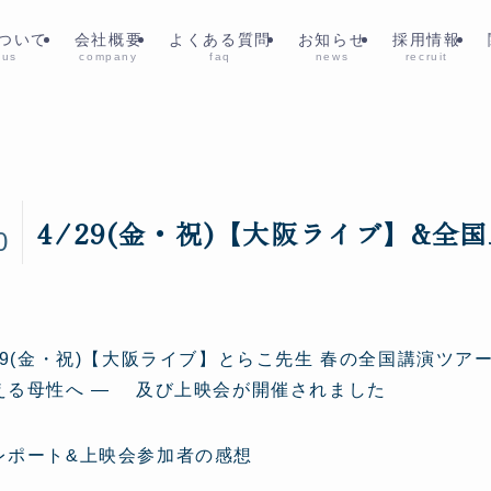
ついて
会社概要
よくある質問
お知らせ
採用情報
 us
company
faq
news
recruit
6
4/29(金・祝)【大阪ライブ】&全
0
/29(金・祝)【大阪ライブ】とらこ先生 春の全国講演ツア
える母性へ ― 及び上映会が開催されました
レポート&上映会参加者の感想