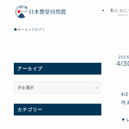
私たちに
about
ホーム
ブログ
201
4/3
アーカイブ
ア
ー
4
カ
与
イ
カテゴリー
ブ
▼