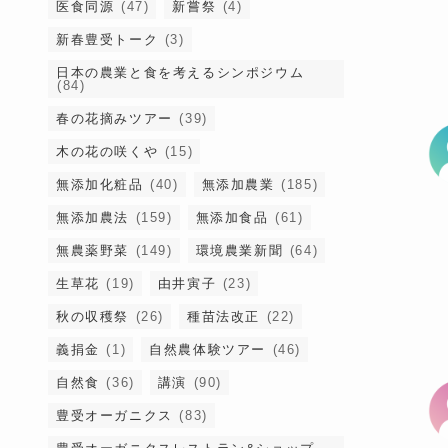
医食同源
(47)
新嘗祭
(4)
新春豊受トーク
(3)
日本の農業と食を考えるシンポジウム
(84)
春の花摘みツアー
(39)
木の花の咲くや
(15)
無添加化粧品
(40)
無添加農業
(185)
無添加農法
(159)
無添加食品
(61)
無農薬野菜
(149)
環境農業新聞
(64)
生草花
(19)
由井寅子
(23)
秋の収穫祭
(26)
種苗法改正
(22)
義捐金
(1)
自然農体験ツアー
(46)
自然食
(36)
講演
(90)
豊受オーガニクス
(83)