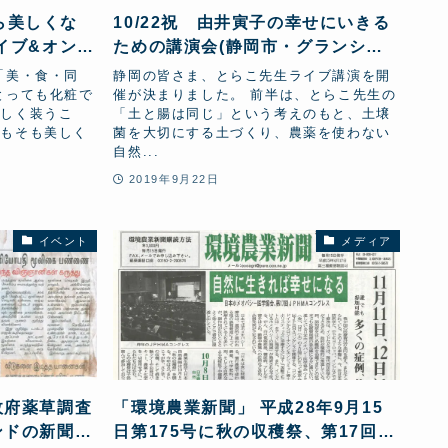
から美しくな
10/22祝 由井寅子の幸せにいきる
イブ&オンラ
ための講演会(静岡市・グランシッ
プ静岡)開催!
「美・食・同
静岡の皆さま、とらこ先生ライブ講演を開
とっても化粧で
催が決まりました。 前半は、とらこ先生の
美しく装うこ
「土と腸は同じ」という考えのもと、土壌
そもそも美しく
菌を大切にする土づくり、農薬を使わない
自然...
2019年9月22日
イベント
メディア
政府薬草調査
「環境農業新聞」 平成28年9月15
ンドの新聞、
日第175号に秋の収穫祭、第17回