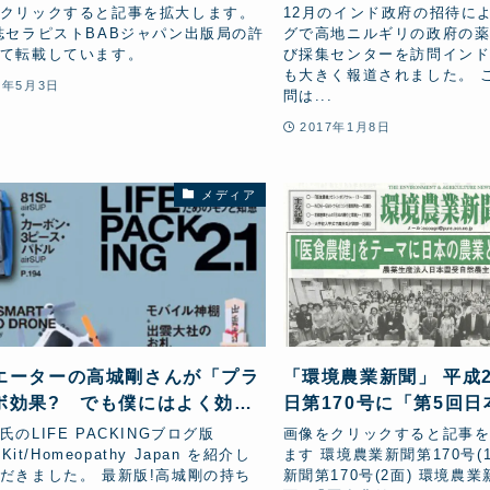
TVで報道されました
クリックすると記事を拡大します。
12月のインド政府の招待に
セラピストBABジャパン出版局の許
グで高地ニルギリの政府の
て転載しています。
び採集センターを訪問インド
も大きく報道されました。 
7年5月3日
問は...
2017年1月8日
メディア
エーターの高城剛さんが「プラ
「環境農業新聞」 平成2
ボ効果? でも僕にはよく効き
日第170号に「第5回
。」と著書LIFE PACKING
食のシンポジウム」開
氏のLIFE PACKINGブログ版
画像をクリックすると記事
1でHJマイクロキット紹介
事が掲載されました
o Kit/Homeopathy Japan を紹介し
ます 環境農業新聞第170号(
だきました。 最新版!高城剛の持ち
新聞第170号(2面) 環境農業