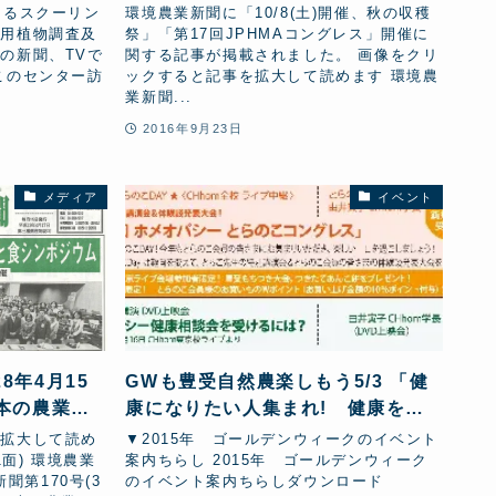
JPHMAコングレス記事掲載
よるスクーリン
環境農業新聞に「10/8(土)開催、秋の収穫
薬用植物調査及
祭」「第17回JPHMAコングレス」開催に
の新聞、TVで
関する記事が掲載されました。 画像をクリ
このセンター訪
ックすると記事を拡大して読めます 環境農
業新聞...
2016年9月23日
メディア
イベント
8年4月15
GWも豊受自然農楽しもう5/3 「健
日本の農業と
康になりたい人集まれ! 健康を作
催に関する記
る、農業と食卓、自然な医療」
を拡大して読め
▼2015年 ゴールデンウィークのイベント
1面) 環境農業
案内ちらし 2015年 ゴールデンウィーク
新聞第170号(3
のイベント案内ちらしダウンロード