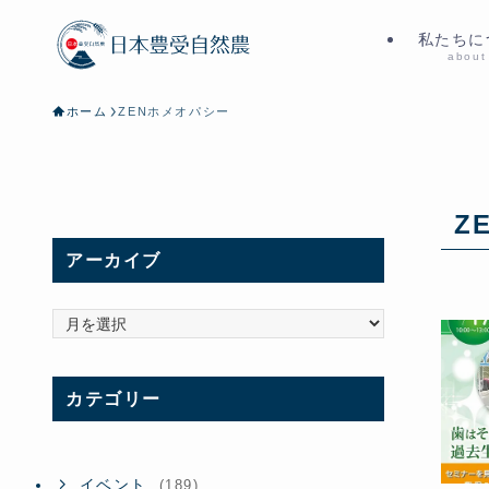
私たちに
about
ホーム
ZENホメオパシー
Z
アーカイブ
ア
ー
カ
イ
カテゴリー
ブ
イベント
(189)