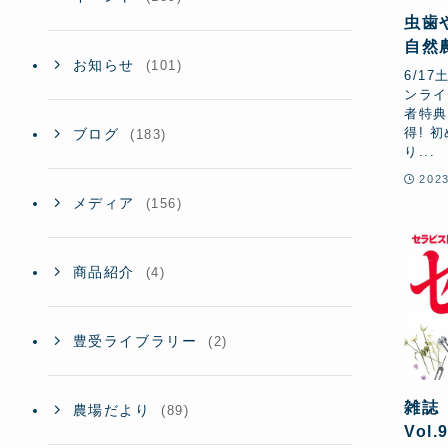
虫歯
自然
お知らせ
(101)
見逃
6/1
ンライ
者特典
得! 
ブログ
(183)
り...
202
メディア
(156)
商品紹介
(4)
豊受ライブラリー
(2)
雑誌
農場だより
(89)
Vol