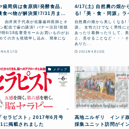
や歯周病は食原病!発酵食品、
4/17(土) 自然農の畑
農食べ物が解決策!7/31月まで
る!「美・食・同源」ラ
し配信延長に!
イン配信イベント
7土 由井寅子代表が佐藤歯科医師とオ
自然農の畑から美しくなる!
ン配信で歯の講演! バナー注目!視聴
源」 女性だけでなく男性に
!明6/18迄豊受モールお買いものがお
あったり着飾ったりして、
初めての方も視聴申し込み、簡単にな
と、見せることなど・・・
ありた...
3年6月17日
2021年4月15日
メディア
「セラピスト」2017年6月号
高地ニルギリ インド
.91に掲載されました
採集ユニット訪問がイ