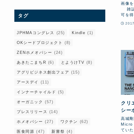
画像を
雑誌
可を得
タグ
201
JPHMAコングレス
(25)
Kindle
(1)
OKシードプロジェクト
(8)
ZENホメオパシー
(24)
あきたこまちR
(6)
とようけTV
(8)
アグリビジネス創出フェア
(15)
アースデイ
(11)
インナーチャイルド
(5)
オーガニック
(57)
クリ
シー
プレスリリース
(14)
ます
高城剛
ホメオパシー
(27)
ワクチン
(62)
2.
Micr
ていた
医食同源
(47)
新嘗祭
(4)