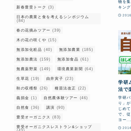
物を集
新春豊受トーク
(3)
キングー
201
日本の農業と食を考えるシンポジウム
(84)
春の花摘みツアー
(39)
木の花の咲くや
(15)
無添加化粧品
(40)
無添加農業
(185)
無添加農法
(159)
無添加食品
(61)
無農薬野菜
(149)
環境農業新聞
(64)
生草花
(19)
由井寅子
(23)
学研
秋の収穫祭
(26)
種苗法改正
(22)
法で
第2
学研パ
義捐金
(1)
自然農体験ツアー
(46)
が特
り」が
自然食
(36)
講演
(90)
じめて
で、従
豊受オーガニクス
(83)
ヨー..
豊受オーガニクスレストラン&ショップ
201
(43)