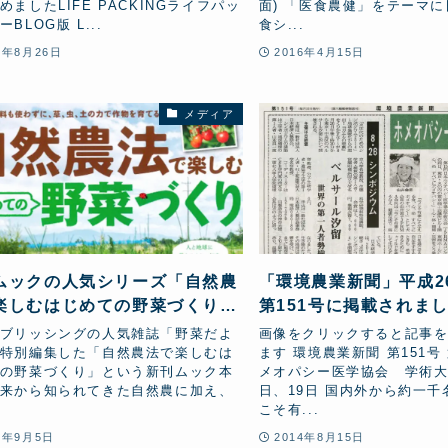
めましたLIFE PACKINGライフパッ
面) 「医食農健」をテーマ
BLOG版 L...
食シ...
6年8月26日
2016年4月15日
メディア
ムックの人気シリーズ「自然農
「環境農業新聞」平成26
楽しむはじめての野菜づくり」
第151号に掲載されま
弾で「ホメオパシー自然農法」
ブリッシングの人気雑誌「野菜だよ
画像をクリックすると記事
集されました!
特別編集した「自然農法で楽しむは
ます 環境農業新聞 第151号
の野菜づくり」という新刊ムック本
メオパシー医学協会 学術大会
来から知られてきた自然農に加え、
日、19日 国内外から約一千
.
こそ有...
4年9月5日
2014年8月15日