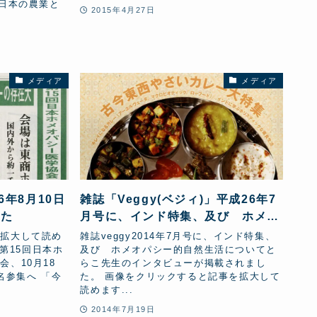
に日本の農業と
2015年4月27日
メディア
メディア
年8月10日
雑誌「Veggy(ベジィ)」平成26年7
した
月号に、インド特集、及び ホメオ
パシー的自然生活についてとらこ先
を拡大して読め
雑誌veggy2014年7月号に、インド特集、
生のインタビューが掲載されました
 第15回日本ホ
及び ホメオパシー的自然生活についてと
、10月18
らこ先生のインタビューが掲載されまし
名参集へ 「今
た。 画像をクリックすると記事を拡大して
読めます...
2014年7月19日