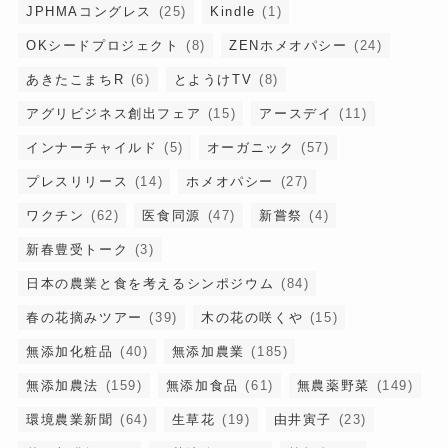
JPHMAコングレス
(25)
Kindle
(1)
OKシードプロジェクト
(8)
ZENホメオパシー
(24)
あきたこまちR
(6)
とようけTV
(8)
アグリビジネス創出フェア
(15)
アースデイ
(11)
インナーチャイルド
(5)
オーガニック
(57)
プレスリリース
(14)
ホメオパシー
(27)
ワクチン
(62)
医食同源
(47)
新嘗祭
(4)
新春豊受トーク
(3)
日本の農業と食を考えるシンポジウム
(84)
春の花摘みツアー
(39)
木の花の咲くや
(15)
無添加化粧品
(40)
無添加農業
(185)
無添加農法
(159)
無添加食品
(61)
無農薬野菜
(149)
環境農業新聞
(64)
生草花
(19)
由井寅子
(23)