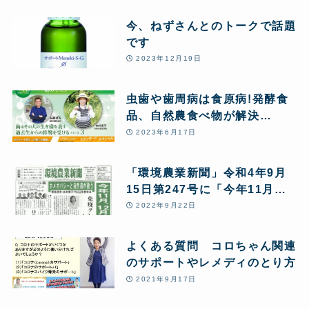
今、ねずさんとのトークで話題
です
2023年12月19日
虫歯や歯周病は食原病!発酵食
品、自然農食べ物が解決
策!7/31月まで見逃し配信延長
2023年6月17日
に!
「環境農業新聞」令和4年9月
15日第247号に「今年11月、
12月に起こりうるパンデミッ
2022年9月22日
クに備えるサポート免疫グレイ
ト、ワクチン後遺症について」
よくある質問 コロちゃん関連
などの特集記事が掲載されまし
のサポートやレメディのとり方
た
2021年9月17日