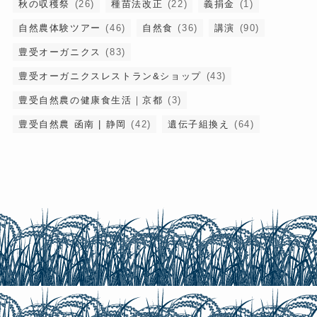
秋の収穫祭
(26)
種苗法改正
(22)
義捐金
(1)
自然農体験ツアー
(46)
自然食
(36)
講演
(90)
豊受オーガニクス
(83)
豊受オーガニクスレストラン&ショップ
(43)
豊受自然農の健康食生活｜京都
(3)
豊受自然農 函南 | 静岡
(42)
遺伝子組換え
(64)