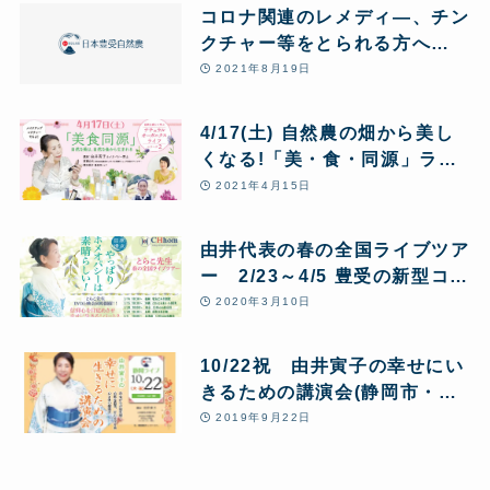
コロナ関連のレメディ―、チン
クチャー等をとられる方へ
(PDF共有)
2021年8月19日
4/17(土) 自然農の畑から美し
くなる!「美・食・同源」ライ
ブ&オンライン配信イベント
2021年4月15日
由井代表の春の全国ライブツア
ー 2/23～4/5 豊受の新型コロ
ナ対策など含め好評開催中!
2020年3月10日
10/22祝 由井寅子の幸せにい
きるための講演会(静岡市・グ
ランシップ静岡)開催!
2019年9月22日