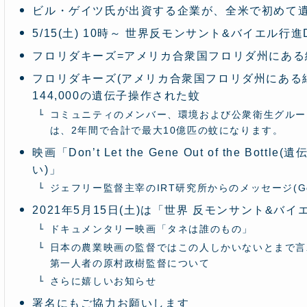
ビル・ゲイツ氏が出資する企業が、全米で初めて
5/15(土) 10時～ 世界反モンサント&バイエル行進
フロリダキーズ=アメリカ合衆国フロリダ州にある
フロリダキーズ(アメリカ合衆国フロリダ州にある
144,000の遺伝子操作された蚊
コミュニティのメンバー、環境および公衆衛生グルー
は、2年間で合計で最大10億匹の蚊になります。
映画「Don’t Let the Gene Out of the 
い)」
ジェフリー監督主宰のIRT研究所からのメッセージ(Goo
2021年5月15日(土)は「世界 反モンサント&バ
ドキュメンタリー映画「タネは誰のもの」
日本の農業映画の監督ではこの人しかいないとまで言
第一人者の原村政樹監督について
さらに嬉しいお知らせ
署名にもご協力お願いします