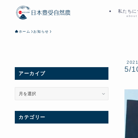
私たちに
about
ホーム
お知らせ
202
5/1
アーカイブ
ア
ー
カ
イ
カテゴリー
ブ