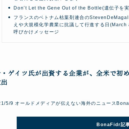
Don’t Let the Gene Out of the Bott
フランスのベトナム枯葉剤連合のStevenDeMag
えや大規模化学農業に抗議して行進する日(March again
呼びかけメッセージ
ル・ゲイツ氏が出資する企業が、全米で初
放出
021/5/9 オールドメディアが伝えない海外のニュースBona
BonaFidr記