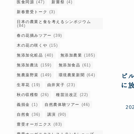
医食同源
(47)
新嘗祭
(4)
新春豊受トーク
(3)
日本の農業と食を考えるシンポジウム
(84)
春の花摘みツアー
(39)
木の花の咲くや
(15)
無添加化粧品
(40)
無添加農業
(185)
無添加農法
(159)
無添加食品
(61)
ビ
無農薬野菜
(149)
環境農業新聞
(64)
に
生草花
(19)
由井寅子
(23)
秋の収穫祭
(26)
種苗法改正
(22)
義捐金
(1)
自然農体験ツアー
(46)
2
自然食
(36)
講演
(90)
豊受オーガニクス
(83)