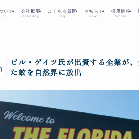
ついて
会社概要
よくある質問
お知らせ
採用情報
 us
company
faq
news
recruit
ビル・ゲイツ氏が出資する企業が、
1
0
た蚊を自然界に放出