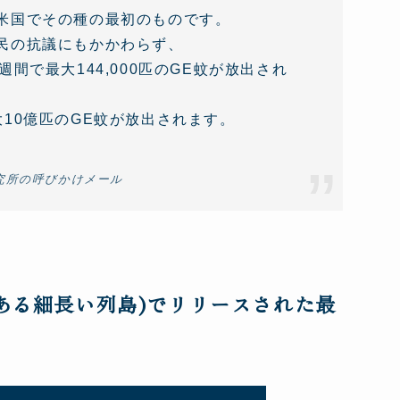
米国でその種の最初のものです。
民の抗議にもかかわらず、
間で最大144,000匹のGE蚊が放出され
10億匹のGE蚊が放出されます。
究所の呼びかけメール
ある細長い列島)でリリースされた最