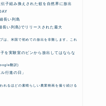
遺伝子組み換えされた蚊を自然界に放出
DAY
細長い列島
細長い列島)でリリースされた最大
プは、米国で初めての放出を非難します。これ
Bottle(遺伝子を実験室のビンから放出してはならな
gle翻訳)
イエル行進の日」
われるほどの素晴らしい農業映画を撮り続ける