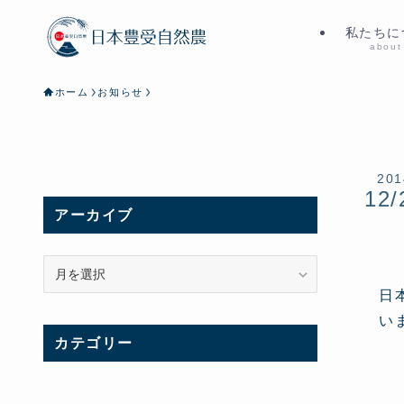
私たちに
about
ホーム
お知らせ
201
12/
アーカイブ
ア
ー
日
カ
い
イ
カテゴリー
ブ