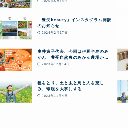
ー」1日まるごと豊受自然農体験
2025年5月14日
「豊受beauty」インスタグラム開設
のお知らせ
2024年2月17日
由井寅子代表、今回は伊豆半島のみ
かん 豊受自然農のみかん農場から
お送りします♪
2023年12月14日
種をとり、土と虫と鳥と人を慈し
み、環境を大事にする
2023年11月4日