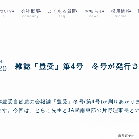
ついて
会社概要
よくある質問
お知らせ
採用情報
 us
company
faq
news
recruit
4
雑誌『豊受』第4号 冬号が発行さ
20
本豊受自然農の会報誌「豊受」冬号(第4号)が刷りあが
ます。今回は、とらこ先生とJA函南東部の片野理事長と