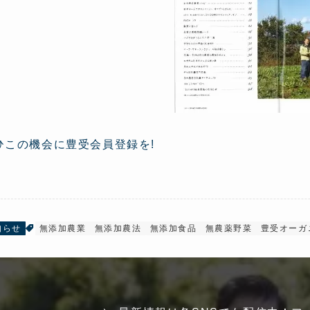
ひこの機会に豊受会員登録を!
知らせ
無添加農業
無添加農法
無添加食品
無農薬野菜
豊受オーガ