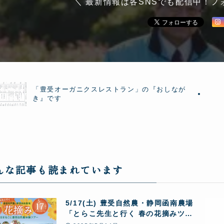
＼ 最新情報は各SNSでも配信中！フ
「豊受オーガニクスレストラン」の『おしなが
き』です
んな記事も読まれています
5/17(土) 豊受自然農・静岡函南農場
「とらこ先生と行く 春の花摘みツア