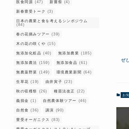
医食同源
(47)
新嘗祭
(4)
新春豊受トーク
(3)
日本の農業と食を考えるシンポジウム
(84)
春の花摘みツアー
(39)
木の花の咲くや
(15)
無添加化粧品
(40)
無添加農業
(185)
ぜ
無添加農法
(159)
無添加食品
(61)
無農薬野菜
(149)
環境農業新聞
(64)
生草花
(19)
由井寅子
(23)
秋の収穫祭
(26)
種苗法改正
(22)
お
義捐金
(1)
自然農体験ツアー
(46)
自然食
(36)
講演
(90)
豊受オーガニクス
(83)