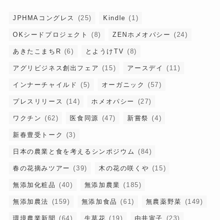
JPHMAコングレス
(25)
Kindle
(1)
OKシードプロジェクト
(8)
ZENホメオパシー
(24)
あきたこまちR
(6)
とようけTV
(8)
アグリビジネス創出フェア
(15)
アースデイ
(11)
インナーチャイルド
(5)
オーガニック
(57)
プレスリリース
(14)
ホメオパシー
(27)
ワクチン
(62)
医食同源
(47)
新嘗祭
(4)
新春豊受トーク
(3)
日本の農業と食を考えるシンポジウム
(84)
春の花摘みツアー
(39)
木の花の咲くや
(15)
無添加化粧品
(40)
無添加農業
(185)
無添加農法
(159)
無添加食品
(61)
無農薬野菜
(149)
環境農業新聞
(64)
生草花
(19)
由井寅子
(23)