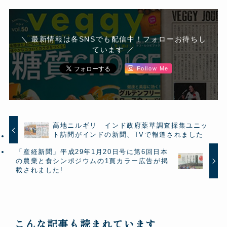
＼ 最新情報は各SNSでも配信中！フォローお待ちし
ています ／
Follow Me
高地ニルギリ インド政府薬草調査採集ユニッ
ト訪問がインドの新聞、TVで報道されました
「産経新聞」平成29年1月20日号に第6回日本
の農業と食シンポジウムの1頁カラー広告が掲
載されました!
こんな記事も読まれています