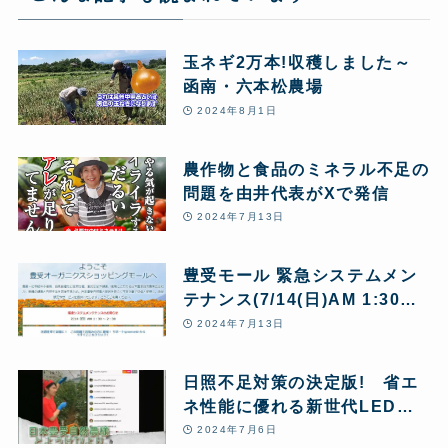
玉ネギ2万本!収穫しました～
函南・六本松農場
2024年8月1日
農作物と食品のミネラル不足の
問題を由井代表がXで発信
2024年7月13日
豊受モール 緊急システムメン
テナンス(7/14(日)AM 1:30～
AM 2:30)のお知らせ
2024年7月13日
日照不足対策の決定版! 省エ
ネ性能に優れる新世代LED投
光器「アステカライト」を販売
2024年7月6日