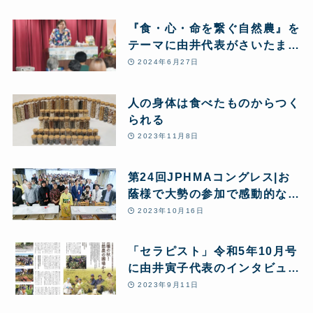
へ
『食・心・命を繋ぐ自然農』を
テーマに由井代表がさいたま市
で講演
2024年6月27日
人の身体は食べたものからつく
られる
2023年11月8日
第24回JPHMAコングレス|お
蔭様で大勢の参加で感動的なイ
ベントとなりました
2023年10月16日
「セラピスト」令和5年10月号
に由井寅子代表のインタビュー
記事が掲載されました
2023年9月11日